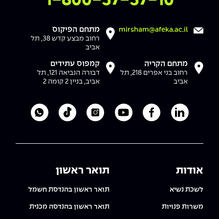
1-800-37-37-10
The Afeka Shop
אווירה נפיצה במתקני חשמל ומכשור
חנות החדשנות והיזמות
מתחם הפיקוס
mirsham@afeka.ac.il
קורס ניהול פרויקטים בשילוב AI
רחוב מבצע קדש 38, תל
אביב
קורסים מקצועיים מותאמים לארגונים
מתחם הקריה
קמפוס עתידים
רחוב בני אפרים 218, תל
דבורה הנביאה 121, תל
אביב
אביב, בניין 2 קומה 2
לכל הקורסים
לעמוד הלינקדאין של מכללת אפקה
לעמוד הפייסבוק של מכללת אפקה
לעמוד היוטיוב של מכללת אפקה
לעמוד האינסטגרם של מכ
לעמוד הטיקטוק ש
לוואטסאפ 
סמסטר ראשון בתיכון
אודות
תואר ראשון
לשכת נשיא
תואר ראשון בהנדסת חשמל
משרות פנויות
תואר ראשון בהנדסה מכנית