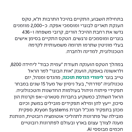
המרכז לפיתוח ומדידות אנטנות
מידע כללי
שירות לסטודנט
מדעי הנתונים AI
מכינות וקורסי הכנה
מכרזי אפקה
הכוון אקדמי
קול קורא להצטרף למעבדת המוחות
בתחילת השבוע, התקיים בהיכל התרבות ת"א, טקס
עתודה אקדמית
דו-חוגי בהנדסה ומדעים
הענקת תארים לבוגרי ומוסמכי אפקה. כ-2,000 מוזמנים
דקאנט הסטודנטים
נהלים, תקנונים וחקיקה
המרכז לאנרגיה מתחדשת ובת קיימא
גדשו את רחבת ההיכל: הורים, קרובי משפחה ו-436
מסלול ישיר לתואר ראשון
בוגרים ומוסמכים נרגשים. הטקס התקיים בסימן אישים
מרכז קריירה
הוגנות מגדרית
המרכז למחקר יישומי בעיבוד שפה וקול
תואר שני בהנדסה
בעלי מוניטין שתרמו תרומה משמעותית לקדמה
הטכנולוגית, למדינה ולחברה.
מעבדות
הצהרת נגישות
הנדסת אנרגיה והספק
המרכז להנדסת חומרים ותהליכים
מידע למועמד תואר שני
במהלך הטקס הוענקה תעודת "עמית כבוד" ליחידה 8200,
מרכז ICSGen.AI
ספרייה
הנדסה וניהול
לעבוד באפקה
הרשמה און ליין
ולראשונה באפקה, הוענק "אות הבוגר" למר הראל
טייב בוגר
לימודי הנדסת תוכנה
, מהנדס ומנהל, יזם
טכנולוגיה "סדרתי", בעל ניסיון של מעל 15 שנים במבחר
לוח שנה אקדמי
הנדסת מערכות
שאלות ותשובות
אגודת הסטודנטים
תפקידי פיתוח וניהול בעולמות החדשנות והטכנולוגיה.
כנסים
הראל השתלב כמשקיע בחברות סטארט-אפ וקרנות הון
צור קשר
הנדסה רפואית
מלגות ע״ב נתוני קבלה
מעטפת תמיכה למשרתות ולמשרתים
Skills & Tech
סיכון, ייעץ להן ומילא תפקידים מובילים במשק וכיום
מכהן בתפקיד מנכ"ל חברת Kryon Systems, ספקית
מעטפת חוסן
מערכות תבוניות AI
תנאי קבלה - הנדסה
מובילה של פתרונות לתהליכי אוטומציה רובוטית, הנותנת
כנסי פיתוח הון אנושי לאומי בהנדסה
חדשות אפקה
מענה לצורך עצום בארץ ובעולם לפתרונות רובוטיים
למה לעשות תואר שני באפקה?
חכמים מבוססי AI.
כתבות
כנס עיבוד דיבור