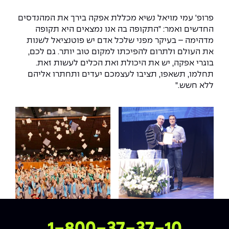
יחידות לימוד אקדמיות
אופק – מרכזים לפיתוח מיומנויות
פרופ' עמי מויאל נשיא מכללת אפקה בירך את המהנדסים
מדד הכישורים
מועדוני סטודנטים
היחידה למתמטיקה
מדברים הנדסה (פודקאסט)
מעטפת תמיכה וחוסן למשרתות
החדשים ואמר: "התקופה בה אנו נמצאים היא תקופה
ולמשרתי המילואים – תשפ״ו
מדהימה – בעיקר מפני שלכל אדם יש פוטנציאל לשנות
היחידה לפיזיקה
נבחרות הספורט
ידיעות מן העיתונות
את העולם ולתרום להפיכתו למקום טוב יותר. גם לכם,
בוגרי אפקה, יש את היכולת ואת הכלים לעשות זאת.
כתבי עת
היחידה לאנגלית
מעורבות חברתית
תחלמו, תשאפו, תציבו לעצמכם יעדים ותחתרו אליהם
ללא חשש."
כואבים את לכתם
היחידה לחברה ורוח
מרכז החדשנות והיזמות
המרכז לקידום הלמידה
לעבוד באפקה
היחידה ללימודי חוץ
היחידה לבינלאומיות
משרות פנויות
קורס ניהול לוגיסטיקה ורכש
קורס ניהול מוצר בשילוב AI
שכר לימוד
אזור אישי
מלגות
קורס דירקטורים
כניסה לסגל
קורס אנרגיה מתחדשת
צרו איתנו קשר
כניסה לסטודנטים