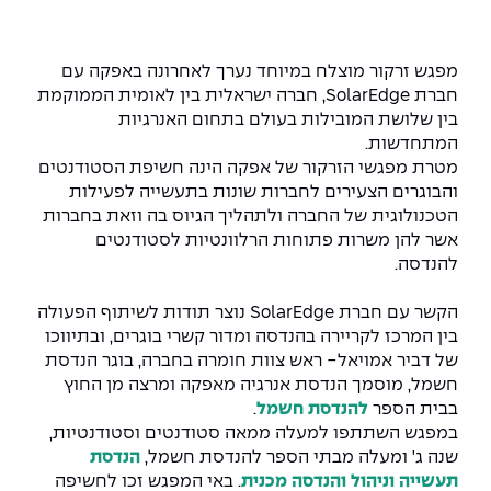
המרכז לפיתוח ומדידות אנטנות
מידע כללי
שירות לסטודנט
מדעי הנתונים AI
מכינות וקורסי הכנה
מכרזי אפקה
הכוון אקדמי
קול קורא להצטרף למעבדת המוחות
מפגש זרקור מוצלח במיוחד נערך לאחרונה באפקה עם
עתודה אקדמית
דו-חוגי בהנדסה ומדעים
חברת SolarEdge, חברה ישראלית בין לאומית הממוקמת
דקאנט הסטודנטים
נהלים, תקנונים וחקיקה
המרכז לאנרגיה מתחדשת ובת קיימא
בין שלושת המובילות בעולם בתחום האנרגיות
מסלול ישיר לתואר ראשון
המתחדשות.
מרכז קריירה
הוגנות מגדרית
המרכז למחקר יישומי בעיבוד שפה וקול
תואר שני בהנדסה
מטרת מפגשי הזרקור של אפקה הינה חשיפת הסטודנטים
והבוגרים הצעירים לחברות שונות בתעשייה לפעילות
מעבדות
הצהרת נגישות
הנדסת אנרגיה והספק
המרכז להנדסת חומרים ותהליכים
הטכנולוגית של החברה ולתהליך הגיוס בה וזאת בחברות
מידע למועמד תואר שני
אשר להן משרות פתוחות הרלוונטיות לסטודנטים
מרכז ICSGen.AI
ספרייה
הנדסה וניהול
לעבוד באפקה
הרשמה און ליין
להנדסה.
הקשר עם חברת SolarEdge נוצר תודות לשיתוף הפעולה
לוח שנה אקדמי
הנדסת מערכות
שאלות ותשובות
אגודת הסטודנטים
בין המרכז לקריירה בהנדסה ומדור קשרי בוגרים, ובתיווכו
כנסים
של דביר אמויאל- ראש צוות חומרה בחברה, בוגר הנדסת
צור קשר
הנדסה רפואית
מלגות ע״ב נתוני קבלה
מעטפת תמיכה למשרתות ולמשרתים
Skills & Tech
חשמל, מוסמך הנדסת אנרגיה מאפקה ומרצה מן החוץ
בבית הספר
להנדסת חשמל
.
מעטפת חוסן
מערכות תבוניות AI
תנאי קבלה - הנדסה
במפגש השתתפו למעלה ממאה סטודנטים וסטודנטיות,
כנסי פיתוח הון אנושי לאומי בהנדסה
חדשות אפקה
שנה ג' ומעלה מבתי הספר להנדסת חשמל,
הנדסת
למה לעשות תואר שני באפקה?
תעשייה וניהול
והנדסה מכנית
. באי המפגש זכו לחשיפה
כתבות
כנס עיבוד דיבור