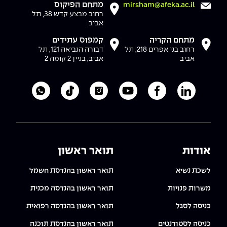
מתחם הפיקוס
mirsham@afeka.ac.il
רחוב מבצע קדש 38, תל
אביב
מתחם הקריה
קמפוס עתידים
רחוב בני אפרים 218, תל
דבורה הנביאה 121, תל
אביב
אביב, בניין 2 קומה 2
לעמוד הלינקדאין של מכללת אפקה
לעמוד הפייסבוק של מכללת אפקה
לעמוד היוטיוב של מכללת אפקה
לעמוד האינסטגרם של מכ
לעמוד הטיקטוק ש
לוואטסאפ 
אודות
תואר ראשון
לשכת נשיא
תואר ראשון בהנדסת חשמל
משרות פנויות
תואר ראשון בהנדסה מכנית
כניסה לסגל
תואר ראשון בהנדסה רפואית
כניסה לסטודנטים
תואר ראשון בהנדסת תוכנה