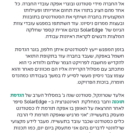
יחידות לימוד אקדמיות
אופק – מרכזים לפיתוח מיומנויות
אל החברה מידי סטודנט ובוגרי אפקה עובדי החברה. כל
אחד מהם הציג בתורו את תחום אחריותו ופעילותו
מדד הכישורים
מועדוני סטודנטים
היחידה למתמטיקה
מדברים הנדסה (פודקאסט)
מעטפת תמיכה וחוסן למשרתות
המקצועית בחברה ושיתף את הסטודנטים בתובנות
ולמשרתי המילואים – תשפ״ו
ובעצות ממרום ניסיונו. עוד השתתפו במפגש עובדי צוות
היחידה לפיזיקה
נבחרות הספורט
ידיעות מן העיתונות
הגיוס של SolarEdge ובהם אורית קספר שחלקה
המלצות ודגשים לקראת ראיונות עבודה.
כתבי עת
היחידה לאנגלית
מעורבות חברתית
בזמן המפגש ייעץ לסטודנטים איתן חלפון, בוגר הנדסת
כואבים את לכתם
היחידה לחברה ורוח
מרכז החדשנות והיזמות
חשמל באפקה, שעבד בחברה עוד בתקופת התואר
להקדיש מחשבה לפרויקט הגמר שלהם ולוודא כי הוא
המרכז לקידום הלמידה
מתכתב עם מסלול הקריירה אליו הם מכוונים מאחר והוא
לעבוד באפקה
היחידה ללימודי חוץ
עצמו צבר ניסיון מעשי לסייע לו במשך בעבודתו כמהנדס
היחידה לבינלאומיות
חומרה, בזכות הפרויקט.
משרות פנויות
קורס ניהול לוגיסטיקה ורכש
אלעד שטרונקל, סטודנט שנה ג' במסלול הערב של
הנדסת
קורס ניהול מוצר בשילוב AI
תוכנה
וחבר במחלקת האינטגרציה ב- SolarEdge סיפר
שכר לימוד
אזור אישי
לאחר ההרצאה על האופן בו אפקה תורמת לו כסטודנט
מלגות
קורס דירקטורים
מועסק בתעשייה: "אני מרגיש שאפקה תורמת לי הרבה
כניסה לסגל
כלים כסטודנט שכבר עובד בתעשייה. מעבר לידע מקצועי
שרלוונטי לדברים בהם אני מתעסק ביום יום, כמו תכנות
קורס אנרגיה מתחדשת
כניסה לסטודנטים