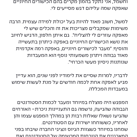
וחשמל, אני נתקל בהמון מקרים בהם הכישורים החיוניים
The Afeka Shop
שאפקה שמה עליהם דגש מסייעים לי.
אווירה נפיצה במתקני חשמל ומכשור
חנות החדשנות והיזמות
למשל, חשוב מאוד להיות בעל יכולת למידה עצמית. הרבה
קורס ניהול פרויקטים בשילוב AI
משימות שמקבלים מצריכות את זה והכלים שיש לי
מאפקה עוזרים לי להצליח". גם איתן חלפון, הדגיש לחיוב
קורסים מקצועיים מותאמים לארגונים
את נושא הכישורים החיוניים באפקה כיתרון בתעשייה
והוסיף: "מעבר לכישורים חיוניים, באפקה רמה אקדמית
לכל הקורסים
מאוד גבוהה ויתרון משמעותי נוסף הוא המעבדות
שנותנות ניסיון מעשי הכרחי".
סמסטר ראשון בתיכון
לדבריו, למרות שסיים את לימודיו לפני שנים, הוא עדיין
מגיע לאפקה אחת לכמה חודשים על מנת לעשות שימוש
במעבדות המכללה.
המפגש היה מוצלח במיוחד ומעבר לכמות הסטודנטים
הגבוהה שהגיעה, נרשמה גם התעניינות ניכרת- האורחים
שהגיעו נשאלו שאלות רבות הן במהלך המפגש עצמו והן
לאחריו, כששוחחו ישירות עם הסטודנטים.
שמחנו במיוחד כשצוות הגיוס ונציגי החברה שיבחו בפני
המארגנים את הנוכחות המרשימה של הסטודנטים ואת