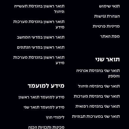
The Afeka Shop
תנאי שימוש
תואר ראשון בהנדסת תעשייה
אווירה נפיצה במתקני חשמל ומכשור
וניהול
חנות החדשנות והיזמות
הצהרת נגישות
תואר ראשון בהנדסת מערכות
קורס ניהול פרויקטים בשילוב AI
מדיניות פרטיות
מידע
קורסים מקצועיים מותאמים לארגונים
מפת האתר
תואר ראשון במדעי המחשב
תואר ראשון במדעי הנתונים
לכל הקורסים
תואר ראשון בהנדסת מערכות
תואר שני
מידע
סמסטר ראשון בתיכון
תואר שני בהנדסת אנרגיה
והספק
מידע למועמד
תואר שני בהנדסה וניהול
תואר שני בהנדסת מערכות
מידע למועמד תואר ראשון
תואר שני בהנדסה רפואית
מידע למועמד תואר שני
תואר שני במערכות תבוניות
לימודי חוץ
מכינות ותכניות הכנה