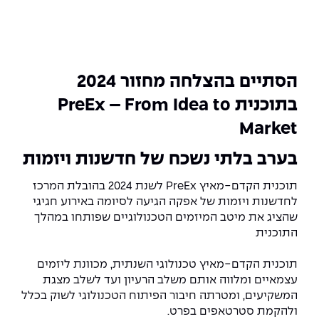
המרכז לפיתוח ומדידות אנטנות
מידע כללי
שירות לסטודנט
מדעי הנתונים AI
מכינות וקורסי הכנה
מכרזי אפקה
הכוון אקדמי
קול קורא להצטרף למעבדת המוחות
עתודה אקדמית
דו-חוגי בהנדסה ומדעים
דקאנט הסטודנטים
נהלים, תקנונים וחקיקה
המרכז לאנרגיה מתחדשת ובת קיימא
הסתיים בהצלחה מחזור 2024
מסלול ישיר לתואר ראשון
בתוכנית
PreEx – From Idea to
מרכז קריירה
הוגנות מגדרית
המרכז למחקר יישומי בעיבוד שפה וקול
תואר שני בהנדסה
Market
מעבדות
הצהרת נגישות
הנדסת אנרגיה והספק
המרכז להנדסת חומרים ותהליכים
מידע למועמד תואר שני
בערב בלתי נשכח של חדשנות ויזמות
מרכז ICSGen.AI
ספרייה
הנדסה וניהול
לעבוד באפקה
הרשמה און ליין
תוכנית הקדם-מאיץ PreEx לשנת 2024 בהובלת המרכז
לחדשנות ויזמות של אפקה הגיעה לסיומה באירוע חגיגי
לוח שנה אקדמי
הנדסת מערכות
שאלות ותשובות
אגודת הסטודנטים
שהציג את מיטב המיזמים הטכנולוגיים שפותחו במהלך
כנסים
התוכנית
צור קשר
הנדסה רפואית
מלגות ע״ב נתוני קבלה
מעטפת תמיכה למשרתות ולמשרתים
Skills & Tech
תוכנית הקדם-מאיץ טכנולוגי השנתית, מכוונת ליזמים
מעטפת חוסן
מערכות תבוניות AI
תנאי קבלה - הנדסה
עצמאיים ומלווה אותם משלב הרעיון ועד לשלב מצגת
כנסי פיתוח הון אנושי לאומי בהנדסה
חדשות אפקה
המשקיעים, ומטרתה חיבור הפיתוח הטכנולוגי לשוק בכלל
למה לעשות תואר שני באפקה?
ולהקמת סטרטאפים בפרט.
כתבות
כנס עיבוד דיבור