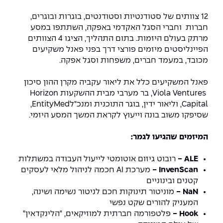
יחידות לימוד אקדמיות
אופק – מרכזים לפיתוח מיומנויות
12 צוותים של סטודנטיות וסטודנטים, בוגרות ובוגרים,
מדד הכישורים
מועדוני סטודנטים
היחידה למתמטיקה
מדברים הנדסה (פודקאסט)
מעטפת תמיכה וחוסן למשרתות
חברות וחברי הסגל האקדמי באפקה, השתתפו במסע
ולמשרתי המילואים – תשפ״ו
מרתק בעולם היזמות. בתום התהליך, הציגו 4 הצוותים
היחידה לפיזיקה
נבחרות הספורט
ידיעות מן העיתונות
הפיינליסטים מיזמים פורצי דרך בפני פאנל משקיעים
מכובד, במעמד חברים, משפחות וסגל אפקה.
כתבי עת
היחידה לאנגלית
מעורבות חברתית
פאנל המשקיעים כלל את ליאור עקביה מקרן ההון סיכון
כואבים את לכתם
היחידה לחברה ורוח
מרכז החדשנות והיזמות
Viola Ventures, בר מערבי מבית ההשקעות Horizon
Capital, וליאור ידין, בוגר התוכנית ומנכ"לEntityMed,
המרכז לקידום הלמידה
שסיפקו משוב בונה וייעוץ לקראת המשך המסע היזמי.
לעבוד באפקה
היחידה ללימודי חוץ
המיזמים שהגיעו לגמר
:
היחידה לבינלאומיות
משרות פנויות
קורס ניהול לוגיסטיקה ורכש
ALE
-
רובוט גיזום אוטומטי לייעול העבודה במשתלות
קורס ניהול מוצר בשילוב AI
InvenScan
-
מערכת AI חכמה לניהול מלאי לעסקים
שכר לימוד
אזור אישי
קטנים ובינוניים
NaN
-
מוניטור תינוקות חכם לניטור נשימה ושינה,
מלגות
קורס דירקטורים
כניסה לסגל
המעניק להורים שקט נפשי
Hook
-
פלטפורמה חברתית למוזיקאים, "הלינקדאין"
קורס אנרגיה מתחדשת
כניסה לסטודנטים