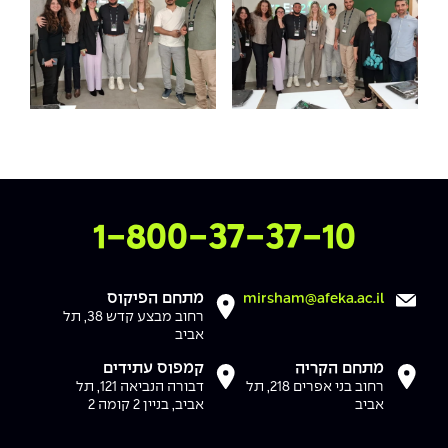
צרו איתנו קשר
1-800-37-37-10
מתחם הפיקוס
mirsham@afeka.ac.il
רחוב מבצע קדש 38, תל
אביב
מתחם הקריה
קמפוס עתידים
רחוב בני אפרים 218, תל
דבורה הנביאה 121, תל
אביב
אביב, בניין 2 קומה 2