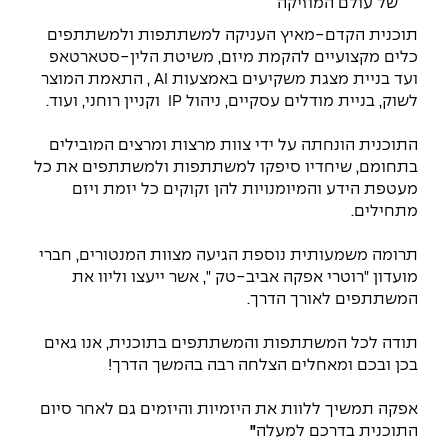
של עולם המוזיקה
The Afeka Shop
אווירה נפיצה במתקני חשמל ומכשור
תוכנית הקדם-מאיץ העניקה למשתתפות ולמשתתפים
חנות החדשנות והיזמות
כלים מקצועיים להקמת מיזם, משיטת הלין-סטארטאפ
קורס ניהול פרויקטים בשילוב AI
ועד בניית מצגת משקיעים באמצעות AI , התאמת המוצר
לשוק, בניית מודלים עסקיים, ניהול IP וקניין רוחני, ועוד.
קורסים מקצועיים מותאמים לארגונים
התוכנית הונחתה על ידי צוות מרצות ומרצים המובילים
בתחומם, שיחדיו סיפקו למשתתפות ולמשתתפים את כל
לכל הקורסים
מעטפת הידע והמיומנויות להן זקוקים כל יזמת ויזם
מתחילים.
סמסטר ראשון בתיכון
תרומה משמעותית נוספת הגיעה מצוות המנטורים, חברי
מועדון "רוטרי אפקה אביב-טק ", אשר ייעצו וליוו את
המשתתפים לאורך הדרך.
תודה לכל המשתתפות והמשתתפים בתוכנית, אנו גאים
בכן ובכם ומאחלים הצלחה רבה בהמשך הדרך!
אפקה תמשיך ללוות את היזמיות והיזמים גם לאחר סיום
התוכנית בדרכם למעלה
"