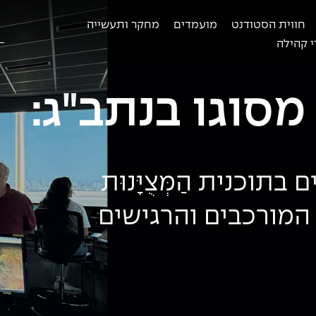
חווית הסטודנט
מועמדים
מחקר ותעשייה
ח
ב
 קהילה
מסוגו בנתב"ג:
וכנית הַמְּצֻיָּנוּת
מורכבים והרגישים