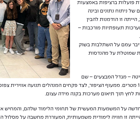
ות פועלות ברציפות באמצעות
של ניתוח נתונים ובינה
הייתה זו הזדמנות להבין
מערכות תעופתיות מורכבות –
יבר עמם על השתלבות בשוק
ות שמוטלת על מהנדסות
ה – מגדל המבצעים – שם
קיימו סיור ייחודי במגדל הפיקוח, המתנשא לגובה 103 מטרים. ממעוף הציפור, לצד פקחים המנ
 לחץ תוך תיאום מערכות בקנה מידה עצום.
דשה על המשמעות המעשית של תחומי הלימוד שלהם, והמחיש את הר
הייתה זו חוויה לימודית משמעותית, המעוררת מחשבה על מסלול הק