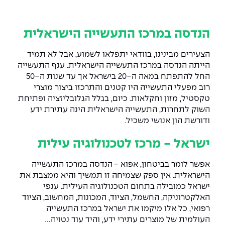
המרכז לפיתוח ומדידות אנטנות
מידע כללי
שירות לסטודנט
מדעי הנתונים AI
מכינות וקורסי הכנה
מכרזי אפקה
הכוון אקדמי
קול קורא להצטרף למעבדת המוחות
הנדסה במרכז התעשייה הישראלית
עתודה אקדמית
דו-חוגי בהנדסה ומדעים
דקאנט הסטודנטים
נהלים, תקנונים וחקיקה
המרכז לאנרגיה מתחדשת ובת קיימא
הצעירים מבינינו, בוודאי יתפלאו לשמוע, אבל לא תמיד
הייתה הנדסה במרכז התעשייה הישראלית. ענף התעשייה
מסלול ישיר לתואר ראשון
מרכז קריירה
הוגנות מגדרית
המרכז למחקר יישומי בעיבוד שפה וקול
תואר שני בהנדסה
החל להתפתח במאה ה-20 בישראל אך עד שנות ה-50
רוב מפעלי התעשייה היו קטנים והתרכזו ביצור מוצרי
מעבדות
הצהרת נגישות
הנדסת אנרגיה והספק
המרכז להנדסת חומרים ותהליכים
טקסטיל, מזון וחקלאות. כיום, בגלל הגלובליזציה ופתיחת
מידע למועמד תואר שני
השוק לתחרות, התעשייה הישראלית הינה עתירת ידע
מרכז ICSGen.AI
ספרייה
הנדסה וניהול
לעבוד באפקה
הרשמה און ליין
ודורשת הון אנושי משכיל
.
ישראל - מרכז לטכנולוגיה עילית
לוח שנה אקדמי
הנדסת מערכות
שאלות ותשובות
אגודת הסטודנטים
כנסים
אפשר לומר בביטחון, אפוא
-
הנדסה במרכז התעשייה
צור קשר
הנדסה רפואית
מלגות ע״ב נתוני קבלה
מעטפת תמיכה למשרתות ולמשרתים
Skills & Tech
הישראלית
.
אין ספק שצמיחה זו תמשיך והיא ממצבת את
ישראל כמובילה בתחום הטכנולוגיה העילית. ענפי
מעטפת חוסן
מערכות תבוניות AI
תנאי קבלה - הנדסה
האלקטרוניקה, החשמל, הציוד, המכונות, המחשוב, הציוד
כנסי פיתוח הון אנושי לאומי בהנדסה
חדשות אפקה
רפואי, כל אלו מיקמו את ישראל במרכז התעשייה
למה לעשות תואר שני באפקה?
העולמית של מוצרים עתירי ידע, והיד עוד נטויה
...
כתבות
כנס עיבוד דיבור