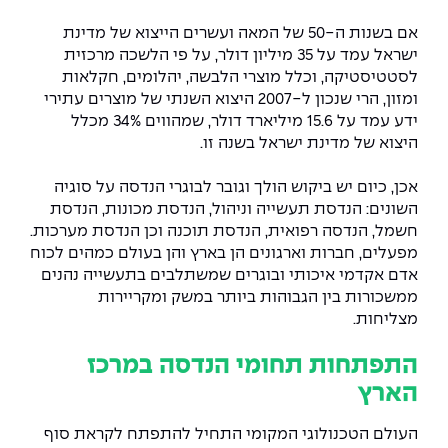
יחידות לימוד אקדמיות
אופק – מרכזים לפיתוח מיומנויות
אם בשנות ה-50 של המאה ועשרים הייצוא של מדינת
מדד הכישורים
מועדוני סטודנטים
היחידה למתמטיקה
מדברים הנדסה (פודקאסט)
מעטפת תמיכה וחוסן למשרתות
ישראל עמד על 35 מיליון דולר, על פי הלשכה מרכזית
ולמשרתי המילואים – תשפ״ו
לסטטיסטיקה, וכלל מוצרי הלבשה, יהלומים, חקלאות
היחידה לפיזיקה
נבחרות הספורט
ידיעות מן העיתונות
ומזון, הרי שנכון ל-2007 היצוא השנתי של מוצרים עתירי
ידע עמד על 15.6 מיליארד דולר, שמהווים 34% מכלל
כתבי עת
היחידה לאנגלית
מעורבות חברתית
היצוא של מדינת ישראל בשנה זו
.
כואבים את לכתם
היחידה לחברה ורוח
מרכז החדשנות והיזמות
אכן, כיום יש ביקוש הולך וגובר לבוגרי הנדסה על סוגיה
השונים: הנדסת תעשייה וניהול, הנדסת מכונות, הנדסת
המרכז לקידום הלמידה
חשמל, הנדסה רפואית, הנדסת תוכנה וכן הנדסת מערכות.
לעבוד באפקה
היחידה ללימודי חוץ
מפעלים, חברות וארגונים הן בארץ והן בעולם כמהים לכוח
אדם אקדמי איכותי ובוגרים שמשתלבים בתעשייה נהנים
היחידה לבינלאומיות
משרות פנויות
קורס ניהול לוגיסטיקה ורכש
ממשכורות בין הגבוהות ביותר במשק ומקריירות
מצליחות
.
קורס ניהול מוצר בשילוב AI
שכר לימוד
אזור אישי
התפתחות תחומי הנדסה במרכז
מלגות
קורס דירקטורים
הארץ
כניסה לסגל
קורס אנרגיה מתחדשת
העולם הטכנולוגי המקומי התחיל להתפתח לקראת סוף
כניסה לסטודנטים