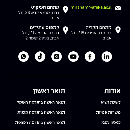
מתחם הפיקוס
mirsham@afeka.ac.il
רחוב מבצע קדש 38, תל
אביב
מתחם הקריה
קמפוס עתידים
רחוב בני אפרים 218, תל
דבורה הנביאה 121, תל
אביב
אביב, בניין 2 קומה 2
לעמוד הלינקדאין של מכללת אפקה
לעמוד הפייסבוק של מכללת אפקה
לעמוד היוטיוב של מכללת אפקה
לעמוד האינסטגרם של מכ
לעמוד הטיקטוק ש
לוואטסאפ 
אודות
תואר ראשון
לשכת נשיא
תואר ראשון בהנדסת חשמל
משרות פנויות
תואר ראשון בהנדסה מכנית
כניסה לסגל
תואר ראשון בהנדסה רפואית