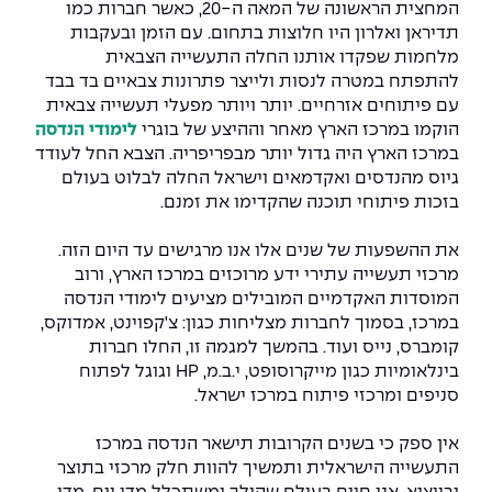
The Afeka Shop
המחצית הראשונה של המאה ה-20, כאשר חברות כמו
תדיראן ואלרון היו חלוצות בתחום. עם הזמן ובעקבות
אווירה נפיצה במתקני חשמל ומכשור
חנות החדשנות והיזמות
מלחמות שפקדו אותנו החלה התעשייה הצבאית
להתפתח במטרה לנסות ולייצר פתרונות צבאיים בד בבד
קורס ניהול פרויקטים בשילוב AI
עם פיתוחים אזרחיים. יותר ויותר מפעלי תעשייה צבאית
הוקמו במרכז הארץ מאחר וההיצע של בוגרי
לימודי הנדסה
קורסים מקצועיים מותאמים לארגונים
במרכז הארץ היה גדול יותר מבפריפריה. הצבא החל לעודד
גיוס מהנדסים ואקדמאים וישראל החלה לבלוט בעולם
לכל הקורסים
בזכות פיתוחי תוכנה שהקדימו את זמנם
.
את ההשפעות של שנים אלו אנו מרגישים עד היום הזה.
סמסטר ראשון בתיכון
מרכזי תעשייה עתירי ידע מרוכזים במרכז הארץ, ורוב
המוסדות האקדמיים המובילים מציעים לימודי הנדסה
במרכז, בסמוך לחברות מצליחות כגון: צ'קפוינט, אמדוקס,
קומברס, נייס ועוד. בהמשך למגמה זו, החלו חברות
בינלאומיות כגון מייקרוסופט, י.ב.מ
, HP
וגוגל לפתוח
סניפים ומרכזי פיתוח במרכז ישראל
.
אין ספק כי בשנים הקרובות תישאר הנדסה במרכז
התעשייה הישראלית ותמשיך להוות חלק מרכזי בתוצר