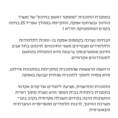
המרכז לפיתוח ומדידות אנטנות
מידע כללי
שירות לסטודנט
מדעי הנתונים AI
מכינות וקורסי הכנה
מכרזי אפקה
הכוון אקדמי
קול קורא להצטרף למעבדת המוחות
במסגרת התוכנית "סמסטר ראשון בתיכון" של משרד
עתודה אקדמית
דו-חוגי בהנדסה ומדעים
החינוך ובשיתוף אפקה, התקיימה במהלך אפריל 25 בחינה
דקאנט הסטודנטים
נהלים, תקנונים וחקיקה
המרכז לאנרגיה מתחדשת ובת קיימא
בקורס המתמטיקה חדו"א 1.
מסלול ישיר לתואר ראשון
מרכז קריירה
הוגנות מגדרית
המרכז למחקר יישומי בעיבוד שפה וקול
תואר שני בהנדסה
הבחינה נערכה בקמפוס אפקה בו-זמנית לתלמידות
ולתלמידים מצטיינים משני התיכונים: תיכונט בתל אביב
מעבדות
הצהרת נגישות
הנדסת אנרגיה והספק
המרכז להנדסת חומרים ותהליכים
ותיכון אוסטרובסקי ברעננה והיא התנהלה בהתאם
מידע למועמד תואר שני
לסטנדרטים אקדמיים.
מרכז ICSGen.AI
ספרייה
הנדסה וניהול
לעבוד באפקה
הרשמה און ליין
זו השנה הראשונה שהתוכנית מתקיימת במתכונת פיילוט,
והיא צפויה להפוך לתוכנית שנתית קבועה באפקה.
לוח שנה אקדמי
הנדסת מערכות
שאלות ותשובות
אגודת הסטודנטים
כנסים
התוכנית החדשנית, מציעה לימודים של קורס אקדמי
צור קשר
הנדסה רפואית
מלגות ע״ב נתוני קבלה
מעטפת תמיכה למשרתות ולמשרתים
Skills & Tech
במסגרת כיתתית בבית הספר והיא נוצרה מתוך ראיית
החשיבות הרבה בקידום השכלה אקדמית בקרב בוגרי
מעטפת חוסן
מערכות תבוניות AI
תנאי קבלה - הנדסה
מערכת החינוך, לרבות תלמידים מהפריפריה החברתית
כנסי פיתוח הון אנושי לאומי בהנדסה
חדשות אפקה
והגאוגרפית.
למה לעשות תואר שני באפקה?
כתבות
כנס עיבוד דיבור