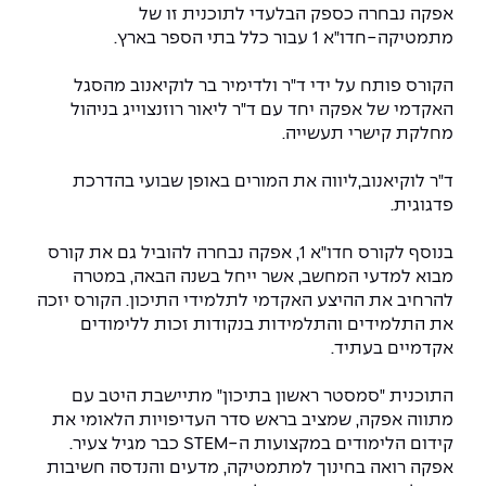
יחידות לימוד אקדמיות
אופק – מרכזים לפיתוח מיומנויות
אפקה נבחרה כספק הבלעדי לתוכנית זו של
מתמטיקה-חדו"א 1 עבור כלל בתי הספר בארץ.
מדד הכישורים
מועדוני סטודנטים
היחידה למתמטיקה
מדברים הנדסה (פודקאסט)
מעטפת תמיכה וחוסן למשרתות
ולמשרתי המילואים – תשפ״ו
הקורס פותח על ידי ד"ר ולדימיר בר לוקיאנוב מהסגל
היחידה לפיזיקה
נבחרות הספורט
ידיעות מן העיתונות
האקדמי של אפקה יחד עם ד"ר ליאור רוזנצוייג בניהול
מחלקת קישרי תעשייה.
כתבי עת
היחידה לאנגלית
מעורבות חברתית
ד"ר לוקיאנוב,ליווה את המורים באופן שבועי בהדרכת
כואבים את לכתם
היחידה לחברה ורוח
מרכז החדשנות והיזמות
פדגוגית.
המרכז לקידום הלמידה
בנוסף לקורס חדו"א 1, אפקה נבחרה להוביל גם את קורס
לעבוד באפקה
היחידה ללימודי חוץ
מבוא למדעי המחשב, אשר ייחל בשנה הבאה, במטרה
היחידה לבינלאומיות
להרחיב את ההיצע האקדמי לתלמידי התיכון. הקורס יזכה
משרות פנויות
קורס ניהול לוגיסטיקה ורכש
את התלמידים והתלמידות בנקודות זכות ללימודים
אקדמיים בעתיד.
קורס ניהול מוצר בשילוב AI
שכר לימוד
אזור אישי
התוכנית "סמסטר ראשון בתיכון" מתיישבת היטב עם
מלגות
קורס דירקטורים
מתווה אפקה, שמציב בראש סדר העדיפויות הלאומי את
כניסה לסגל
קידום הלימודים במקצועות ה-STEM כבר מגיל צעיר.
אפקה רואה בחינוך למתמטיקה, מדעים והנדסה חשיבות
קורס אנרגיה מתחדשת
כניסה לסטודנטים