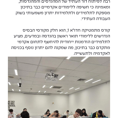
רבה לפיתוח דור העתיד של המהנדסים והמהנדסות,
The Afeka Shop
ומאמינה כי חשיפה ללימודים אקדמיים כבר בתיכון
אווירה נפיצה במתקני חשמל ומכשור
חנות החדשנות והיזמות
מספקת לתלמידים ולתלמידות יתרון משמעותי בשוק
העבודה העתידי.
קורס ניהול פרויקטים בשילוב AI
קורס מתמטיקה חדו"א 1, הוא חלק מקורסי הבסיס
קורסים מקצועיים מותאמים לארגונים
הנדרשים ללימודי תואר ראשון בהנדסה ובמדעים, מציע
לתלמידים הזדמנות ייחודית להיחשף לתחום אקדמי
לכל הקורסים
מתקדם כבר בתיכון, מה שמקנה להם יתרון נוסף בכניסה
לאקדמיה ולתעשייה.
סמסטר ראשון בתיכון