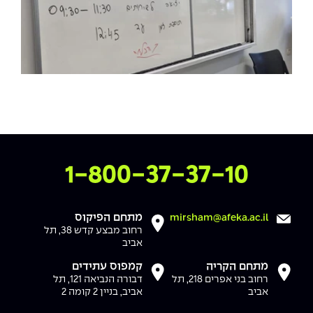
צרו איתנו קשר
1-800-37-37-10
מתחם הפיקוס
mirsham@afeka.ac.il
רחוב מבצע קדש 38, תל
אביב
מתחם הקריה
קמפוס עתידים
רחוב בני אפרים 218, תל
דבורה הנביאה 121, תל
אביב
אביב, בניין 2 קומה 2