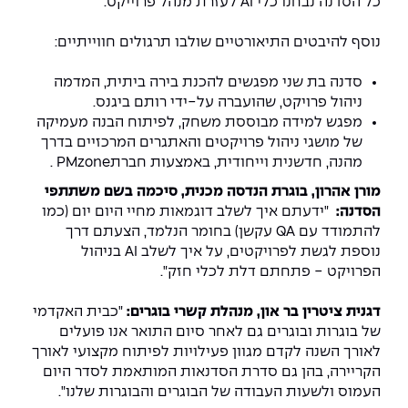
יחידות לימוד אקדמיות
אופק – מרכזים לפיתוח מיומנויות
כל הסדנה נבחנו כלי AI לעזרת מנהל פרוייקט.
מדד הכישורים
מועדוני סטודנטים
היחידה למתמטיקה
מדברים הנדסה (פודקאסט)
נוסף להיבטים התיאורטיים שולבו תרגולים חווייתיים:
מעטפת תמיכה וחוסן למשרתות
ולמשרתי המילואים – תשפ״ו
היחידה לפיזיקה
נבחרות הספורט
ידיעות מן העיתונות
סדנה בת שני מפגשים להכנת בירה ביתית, המדמה
ניהול פרויקט, שהועברה על-ידי רותם ביגנס.
מפגש למידה מבוססת משחק, לפיתוח הבנה מעמיקה
כתבי עת
היחידה לאנגלית
מעורבות חברתית
של מושגי ניהול פרויקטים והאתגרים המרכזיים בדרך
מהנה, חדשנית וייחודית, באמצעות חברתPMzone .
כואבים את לכתם
היחידה לחברה ורוח
מרכז החדשנות והיזמות
מורן אהרון, בוגרת הנדסה מכנית, סיכמה בשם משתתפי
המרכז לקידום הלמידה
הסדנה:
"ידעתם איך לשלב דוגמאות מחיי היום יום (כמו
לעבוד באפקה
היחידה ללימודי חוץ
להתמודד עם QA עקשן) בחומר הנלמד, הצעתם דרך
נוספת לגשת לפרויקטים, על איך לשלב AI בניהול
היחידה לבינלאומיות
משרות פנויות
קורס ניהול לוגיסטיקה ורכש
הפרויקט - פתחתם דלת לכלי חזק".
קורס ניהול מוצר בשילוב AI
דגנית ציטרין בר און, מנהלת קשרי בוגרים:
"כבית האקדמי
שכר לימוד
אזור אישי
של בוגרות ובוגרים גם לאחר סיום התואר אנו פועלים
מלגות
קורס דירקטורים
לאורך השנה לקדם מגוון פעילויות לפיתוח מקצועי לאורך
כניסה לסגל
הקריירה, בהן גם סדרת הסדנאות המותאמת לסדר היום
העמוס ולשעות העבודה של הבוגרים והבוגרות שלנו".
קורס אנרגיה מתחדשת
כניסה לסטודנטים