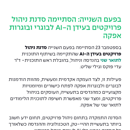
המרכז לפיתוח ומדידות אנטנות
מידע כללי
שירות לסטודנט
מדעי הנתונים AI
מכינות וקורסי הכנה
מכרזי אפקה
הכוון אקדמי
קול קורא להצטרף למעבדת המוחות
בפעם השנייה: הסתיימה סדנת ניהול
עתודה אקדמית
דו-חוגי בהנדסה ומדעים
פרויקטים בעידן ה-AI לבוגרי ובוגרות
דקאנט הסטודנטים
נהלים, תקנונים וחקיקה
המרכז לאנרגיה מתחדשת ובת קיימא
אפקה
מסלול ישיר לתואר ראשון
מרכז קריירה
הוגנות מגדרית
המרכז למחקר יישומי בעיבוד שפה וקול
תואר שני בהנדסה
בספטמבר 23 הסתיימה בפעם השנייה
סדנת ניהול
פרויקטים בעידן ה-
AI
שהתקיימה בשיתוף התוכנית
מעבדות
הצהרת נגישות
הנדסת אנרגיה והספק
המרכז להנדסת חומרים ותהליכים
מידע למועמד תואר שני
לתואר שני
בהנדסה וניהול, בהובלת ראש התוכנית- ד"ר
עדי פוקס וגילי שליט.
מרכז ICSGen.AI
ספרייה
הנדסה וניהול
לעבוד באפקה
הרשמה און ליין
פעילות זו, לצד העמקה אקדמית ומעשית, מהוות הזדמנות
לוח שנה אקדמי
הנדסת מערכות
שאלות ותשובות
אגודת הסטודנטים
לבוגרים ולבוגרות אפקה לפתח כישורים ומיומנויות
כנסים
מקצועיים כמהנדסים בתעשייה, העוסקים בניהול
צור קשר
הנדסה רפואית
מלגות ע״ב נתוני קבלה
מעטפת תמיכה למשרתות ולמשרתים
פרויקטים, ומצד שני מאפשרת חשיפה לתוכנית הלימודים
Skills & Tech
לתואר שני של אפקה.
מעטפת חוסן
מערכות תבוניות AI
תנאי קבלה - הנדסה
כנסי פיתוח הון אנושי לאומי בהנדסה
חדשות אפקה
הסדנה התמקדה בתחום ניהול פרויקטים, תחום ידע חשוב
למה לעשות תואר שני באפקה?
ביותר בתעשיית ההיי-טק, הטכנולוגיה וההנדסה כשלאורך
כתבות
כנס עיבוד דיבור