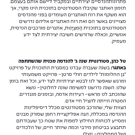
פתרונותהנדסיים יצירתיים ובמקביל ליישם אותם בעצמם.
The Afeka Shop
תזמון האתגר שקיבלו הסטודנטים בתוכנית הינו מקרי, אך
אווירה נפיצה במתקני חשמל ומכשור
חנות החדשנות והיזמות
הוא משקף את רוח האתגרים העומדים בפני מהנדסים
מצויינים באשר הם ואת רוח האתגרים אליהם נדרשים
קורס ניהול פרויקטים בשילוב AI
הסטודנטים בתוכנית הַמְּצֻיָּנוּת, אתגרים מורכבים הנדסית,
אנושיים, וכאלה שדורשים חשיבה יצירתית לצד ידע
קורסים מקצועיים מותאמים לארגונים
מעמיק.
לכל הקורסים
טל כהן, סטודנטית שנה ג' להנדסה מכנית שהשתתפה
באתגר:
בשנה שעברה עבדנו במסגרת התוכנית על פרויקט
סמסטר ראשון בתיכון
"גן החלומות" לילדים חולי סרטן- פרויקט משמעותי
ומרגש שאפשר לנו לבטא יצירתיות לצד ידע, וכל זאת בזמן
שלנו. השנה נדרשנו למשימה שונה לחלוטין- נושא
שהוכתב לנו מראש- רעידות אדמה, ובזמנים מוגדרים.
המטרה הייתה להציל חיי אדם.
הצוות שלי, שהורכב מסטודנטים מכלל דיסיפלינות
ההנדסה במכללה, הגה אפליקציית רחפן שסורק מבנים
ומסייע לכוחות החילוץ למפות את שטח כך שעבודתם
תתבצע בביטחון מירבי וכמה שיותר חיים, של הלכודים
ושל המחלצים- יוצלו.