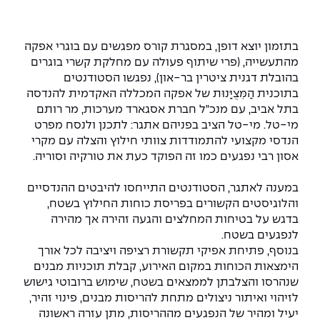
המרכז לפיתוח ומדידות אנטנות
מידע כללי
שירות לסטודנט
מדעי הנתונים AI
מכינות וקורסי הכנה
מכרזי אפקה
הכוון אקדמי
קול קורא להצטרף למעבדת המוחות
בתזמון יוצא דופן, במסגרת קורס מפגשים עם בוגרי אפקה
עתודה אקדמית
דו-חוגי בהנדסה ומדעים
מהתעשייה, (פרי שיתוף פעולה עם מחלקת קשרי בוגרים
דקאנט הסטודנטים
נהלים, תקנונים וחקיקה
המרכז לאנרגיה מתחדשת ובת קיימא
בהובלת דגנית ציטרין בר-און), נפגשו הסטודנטים
מסלול ישיר לתואר ראשון
בתוכנית הַמְּצֻיָּנוּת של אפקה המכללה האקדמית להנדסה
מרכז קריירה
הוגנות מגדרית
המרכז למחקר יישומי בעיבוד שפה וקול
תואר שני בהנדסה
בתל אביב, עם מנכ"ל חברת אסגארד מערכות, מר רותם
מי-טל. מי-טל הציב בפניהם אתגר: לתכנן ולנסח מפרט
מעבדות
הצהרת נגישות
הנדסת אנרגיה והספק
המרכז להנדסת חומרים ותהליכים
הנדסי מקצועי להתמודדות צוותי חילוץ והצלה עם מקרי
מידע למועמד תואר שני
אסון רבי נפגעים כמו זה הפוקד כעת את טורקיה וסוריה.
מרכז ICSGen.AI
ספרייה
הנדסה וניהול
לעבוד באפקה
הרשמה און ליין
במענה לאתגר, הסטודנטים התייחסו להיבטים ההנדסיים
והלוגיסטים הקשורים בפריסת כוחות החילוץ בשטח,
לוח שנה אקדמי
הנדסת מערכות
שאלות ותשובות
אגודת הסטודנטים
בדגש על בטיחות המחלצים והגעה זהירה אך מהירה
כנסים
לנפגעים בשטח.
צור קשר
הנדסה רפואית
מלגות ע״ב נתוני קבלה
מעטפת תמיכה למשרתות ולמשרתים
Skills & Tech
בנוסף, פתיחת אפיקי תקשורת רציפה ויציבה לכל אורך
הימצאות הכוחות במקום האירוע, קבלת תוכניות מבנים
מעטפת חוסן
מערכות תבוניות AI
תנאי קבלה - הנדסה
שנהרסו והצלבתן לממצאים בשטח, שימוש ברובוטי גישוש
כנסי פיתוח הון אנושי לאומי בהנדסה
חדשות אפקה
לזיהוי ואיתור ניצולים מתחת להריסות מבנים, פינוי זהיר,
למה לעשות תואר שני באפקה?
יעיל ומהיר של הנפגעים מההריסות, מתן עזרה ראשונה
כתבות
כנס עיבוד דיבור