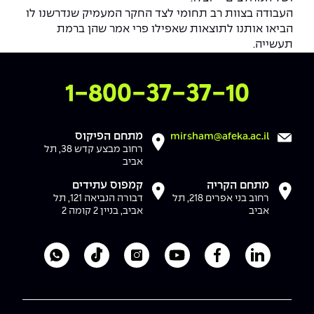
העבודה בצוות רב תחומי לצד החקר המעמיק שנדרשנו לו
הביאו אותנו לתוצאות שאפילו פרי אמר שהן ברמת
תעשייה.
צרו איתנו קשר
1-800-37-37-10
מתחם הפיקוס
mirsham@afeka.ac.il
רחוב מבצע קדש 38, תל
אביב
מתחם הקריה
קמפוס עתידים
רחוב בני אפרים 218, תל
דבורה הנביאה 121, תל
אביב
אביב, בניין 2 קומה 2
לעמוד הלינקדאין של מכללת אפקה
לעמוד הפייסבוק של מכללת אפקה
לעמוד היוטיוב של מכללת אפקה
לעמוד האינסטגרם של מכ
לעמוד הטיקטוק ש
לוואטסאפ 