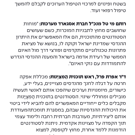
יחידות לימוד אקדמיות
אופק – מרכזים לפיתוח מיומנויות
בשטח ופינוים למרכזי הטיפול הערוכים לקבלם להמשך
טיפול רפואי ועוד.
מדד הכישורים
מועדוני סטודנטים
היחידה למתמטיקה
מדברים הנדסה (פודקאסט)
מעטפת תמיכה וחוסן למשרתות
ולמשרתי המילואים – תשפ״ו
רותם מי טל מנכ"ל חברת אסגארד מערכות:
"מוחות
היחידה לפיזיקה
נבחרות הספורט
ידיעות מן העיתונות
שחושבים מחוץ לתבניות המוכרות, כשם שעושים
הסטודנטים מהתוכנית, הם אלו המאפשרים את היתרון
כתבי עת
היחידה לאנגלית
מעורבות חברתית
ההנדסי שמדינת ישראל זקוקה לו, בנושא של מציאת
פתרונות טכנולוגיים מתקדמים ופורצי דרך מול האיום
כואבים את לכתם
היחידה לחברה ורוח
מרכז החדשנות והיזמות
הממשי של רעידת אדמה בישראל והמענה ההנדסי הנדרש
להתמודדות עם נזקי האיום".
המרכז לקידום הלמידה
לעבוד באפקה
היחידה ללימודי חוץ
ד"ר אפרת פרל, ראש תוכנית הַמְּצֻיָּנוּת
:
מכללת אפקה
היחידה לבינלאומיות
חרטה על דגלה לחנך מהנדסים מצויינים, בעלי ידע,
משרות פנויות
קורס ניהול לוגיסטיקה ורכש
כישורים, מיומנויות וערכים שיהפכו אותם לאנשי תעשיה
מובילים ומחוללי שינוי. הסטודנטים בתוכנית הַמְּצֻיָּנוּת
קורס ניהול מוצר בשילוב AI
מקבלים כלים ייחודיים המאפשרים להם להביא לידי ביטוי
שכר לימוד
אזור אישי
את היכולות ההנדסיות שבהם, במסגרת תומכתהמעודדת
מלגות
קורס דירקטורים
אותם ליצירתיות, מעורבות חברתית רחבה ולימוד עצמי
כניסה לסגל
תוך הקפדה על מצוינות אקדמית. ניתנת לסטודנטים
הזדמנות ללמד אחרת, מחוץ לקופסה, למצוא
קורס אנרגיה מתחדשת
כניסה לסטודנטים