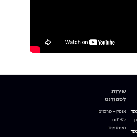
שירות
לסטודנט
מד
אופק – מרכזים
ן
לפיתוח
מיומנויות
מד