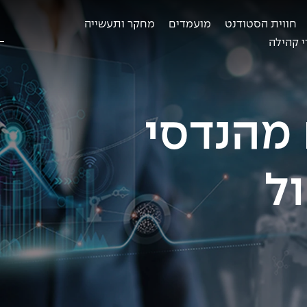
חווית הסטודנט
מועמדים
מחקר ותעשייה
ח
ב
 קהילה
מהנדסי
ל