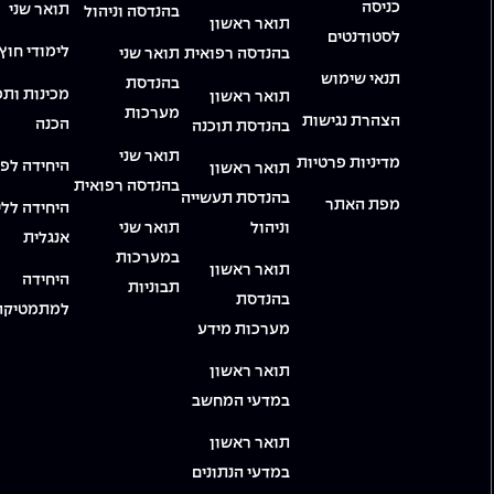
כניסה
תואר שני
בהנדסה וניהול
תואר ראשון
לסטודנטים
לימודי חוץ
בהנדסה רפואית
תואר שני
תנאי שימוש
בהנדסת
מכינות ותכ
תואר ראשון
מערכות
הצהרת נגישות
הכנה
בהנדסת תוכנה
תואר שני
מדיניות פרטיות
היחידה לפי
תואר ראשון
בהנדסה רפואית
בהנדסת תעשייה
מפת האתר
היחידה ללי
וניהול
תואר שני
אנגלית
במערכות
תואר ראשון
היחידה
תבוניות
בהנדסת
למתמטיקה
מערכות מידע
תואר ראשון
במדעי המחשב
תואר ראשון
במדעי הנתונים