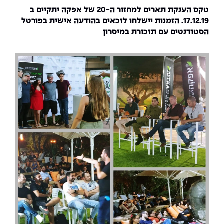
The Afeka Shop
טקס הענקת תארים למחזור ה-20 של אפקה יתקיים ב
אווירה נפיצה במתקני חשמל ומכשור
17.12.19. הזמנות יישלחו לזכאים בהודעה אישית בפורטל
חנות החדשנות והיזמות
הסטודנטים עם תזכורת במיסרון
קורס ניהול פרויקטים בשילוב AI
קורסים מקצועיים מותאמים לארגונים
לכל הקורסים
סמסטר ראשון בתיכון