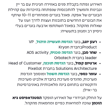
יחידות לימוד אקדמיות
אופק – מרכזים לפיתוח מיומנויות
האירוע נפתח בקבלת פנים באווירה חגיגית עם בר יין
וגבינות והמשיך להתכנסות שנפתחה בהיכרות עם קהילת
מדד הכישורים
מועדוני סטודנטים
היחידה למתמטיקה
מדברים הנדסה (פודקאסט)
מעטפת תמיכה וחוסן למשרתות
הבוגרים של אפקה. פאנל בוגרים ממחזורים 10-11 שיתף
ולמשרתי המילואים – תשפ״ו
את הבוגרים החדשים בתובנות ועצות לדרך וענו על
היחידה לפיזיקה
נבחרות הספורט
ידיעות מן העיתונות
שאלות מהקהל. בפאנל השתתפו ארבעה בוגרים בעלי
ניסיון רב ומגוון בתעשייה:
כתבי עת
היחידה לאנגלית
מעורבות חברתית
רענן יוגב,
בוגר
הנדסת תעשייה וניהול
,
VP
כואבים את לכתם
היחידה לחברה ורוח
מרכז החדשנות והיזמות
Product
בחברת
Kryon
שחר סבן,
בוגר
הנדסה מכנית
,
AOS activity
המרכז לקידום הלמידה
leader
בחברת
Orbotech
לעבוד באפקה
היחידה ללימודי חוץ
ארטיום קפול,
בוגר
הנדסת תוכנה
,
Head of Customer
היחידה לבינלאומיות
Solutions Architecture
בחברת
Pixellot
משרות פנויות
קורס ניהול לוגיסטיקה ורכש
עומר כספי,
בוגר
הנדסת חשמל
ומוסמך הנדסת
מערכות, מהנדס מערכת בחברת אלביט מערכות
קורס ניהול מוצר בשילוב AI
שכר לימוד
ודוקטורנט בתחום בינה מלאכותית באוניברסיטת
אזור אישי
בר-אילן.
מלגות
קורס דירקטורים
כניסה לסגל
על החלק הבידורי של האירוע הופקד
הסטנדאפיסט גיא
הוכמן
שזכה למחיאות כפיים ומחמאות מהקהל.
קורס אנרגיה מתחדשת
כניסה לסטודנטים