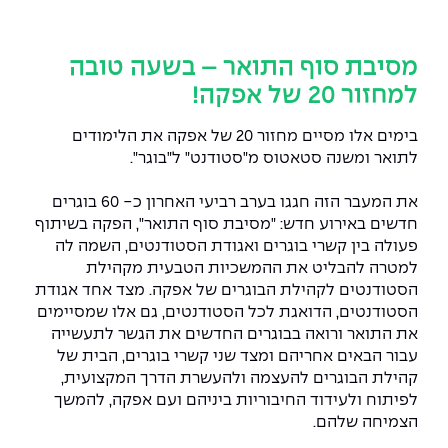
המרכז לפיתוח ומדידות אנטנות
מידע כללי
שירות לסטודנט
מדעי הנתונים AI
מכינות וקורסי הכנה
מכרזי אפקה
הכוון אקדמי
קול קורא להצטרף למעבדת המוחות
מסיבת סוף התואר – בשעה טובה
עתודה אקדמית
דו-חוגי בהנדסה ומדעים
למחזור 20 של אפקה!
דקאנט הסטודנטים
נהלים, תקנונים וחקיקה
המרכז לאנרגיה מתחדשת ובת קיימא
מסלול ישיר לתואר ראשון
בימים אלו מסיים מחזור 20 של אפקה את הלימודים
מרכז קריירה
הוגנות מגדרית
המרכז למחקר יישומי בעיבוד שפה וקול
תואר שני בהנדסה
לתואר ומשנה סטאטוס מ"סטודנט" ל"בוגר".
מעבדות
הצהרת נגישות
הנדסת אנרגיה והספק
המרכז להנדסת חומרים ותהליכים
מידע למועמד תואר שני
את המעבר הזה חגגו בערב רביעי האחרון כ- 60 בוגרים
חדשים באירוע חדש: "מסיבת סוף התואר", הפקה בשיתוף
מרכז ICSGen.AI
ספרייה
הנדסה וניהול
לעבוד באפקה
הרשמה און ליין
פעולה בין קשרי בוגרים ואגודת הסטודנטים, השמה לה
למטרה להבליט את ההמשכיות הטבעית מקהילת
לוח שנה אקדמי
הנדסת מערכות
שאלות ותשובות
אגודת הסטודנטים
הסטודנטים לקהילת הבוגרים של אפקה. מצד אחד אגודת
כנסים
הסטודנטים, הדואגת לכל הסטודנטים, גם אלו שמסיימים
צור קשר
הנדסה רפואית
מלגות ע״ב נתוני קבלה
מעטפת תמיכה למשרתות ולמשרתים
את התואר ורואה בבוגרים החדשים את הגשר לתעשייה
Skills & Tech
עבור הבאים אחריהם ומצד שני קשרי בוגרים, הבית של
קהילת הבוגרים להעצמה ולהעשרת הדרך המקצועית,
מעטפת חוסן
מערכות תבוניות AI
תנאי קבלה - הנדסה
כנסי פיתוח הון אנושי לאומי בהנדסה
לפיתוח ולעידוד החיבוריות ביניהם ועם אפקה, להמשך
חדשות אפקה
הצמיחה שלהם.
למה לעשות תואר שני באפקה?
כתבות
כנס עיבוד דיבור