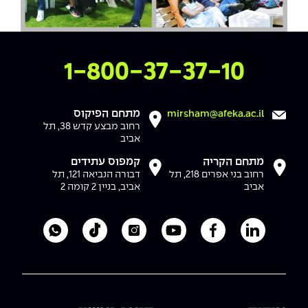
צרו איתנו קשר
1-800-37-37-10
מתחם הפיקוס
mirsham@afeka.ac.il
רחוב מבצע קדש 38, תל
אביב
מתחם הקריה
קמפוס עתידים
רחוב בני אפרים 218, תל
דבורה הנביאה 121, תל
אביב
אביב, בניין 2 קומה 2
לעמוד הלינקדאין של מכללת אפקה
לעמוד הפייסבוק של מכללת אפקה
לעמוד היוטיוב של מכללת אפקה
לעמוד האינסטגרם של מכ
לעמוד הטיקטוק ש
לוואטסאפ 