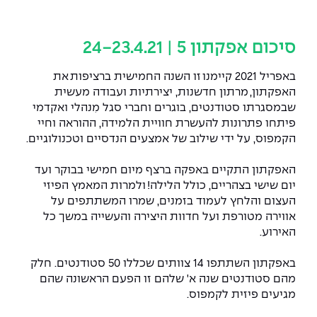
המרכז לפיתוח ומדידות אנטנות
מידע כללי
שירות לסטודנט
מדעי הנתונים AI
מכינות וקורסי הכנה
מכרזי אפקה
הכוון אקדמי
קול קורא להצטרף למעבדת המוחות
סיכום אפקתון 5 | 2
4-23.4.21
עתודה אקדמית
דו-חוגי בהנדסה ומדעים
דקאנט הסטודנטים
נהלים, תקנונים וחקיקה
המרכז לאנרגיה מתחדשת ובת קיימא
באפריל
2021
קיימנו זו השנה החמישית ברציפות את
האפקתון, מרתון חדשנות
,
יצירתיות ועבודה מעשית
מסלול ישיר לתואר ראשון
מרכז קריירה
הוגנות מגדרית
המרכז למחקר יישומי בעיבוד שפה וקול
תואר שני בהנדסה
שבמסגרתו סטודנטים, בוגרים וחברי סגל מִנהלי ואקדמי
פיתחו פתרונות להעשרת חוויית הלמידה, ההוראה וחיי
מעבדות
הצהרת נגישות
הנדסת אנרגיה והספק
המרכז להנדסת חומרים ותהליכים
הקמפוס, על ידי שילוב של אמצעים הנדסיים וטכנולוגיים.
מידע למועמד תואר שני
מרכז ICSGen.AI
ספרייה
הנדסה וניהול
לעבוד באפקה
הרשמה און ליין
האפקתון התקיים באפקה ברצף מיום חמישי בבוקר ועד
יום שישי בצהריים, כולל הלילה! ולמרות המאמץ הפיזי
העצום והלחץ לעמוד בזמנים, שמרו המשתתפים על
לוח שנה אקדמי
הנדסת מערכות
שאלות ותשובות
אגודת הסטודנטים
אווירה מטורפת ועל חדוות היצירה והעשייה במשך כל
כנסים
האירוע.
צור קשר
הנדסה רפואית
מלגות ע״ב נתוני קבלה
מעטפת תמיכה למשרתות ולמשרתים
Skills & Tech
באפקתון השתתפו 14 צוותים שכללו 50 סטודנטים. חלק
מעטפת חוסן
מערכות תבוניות AI
תנאי קבלה - הנדסה
מהם סטודנטים שנה א' שלהם זו הפעם הראשונה
שהם
כנסי פיתוח הון אנושי לאומי בהנדסה
חדשות אפקה
מגיעים פיזית לקמפוס.
למה לעשות תואר שני באפקה?
כתבות
כנס עיבוד דיבור