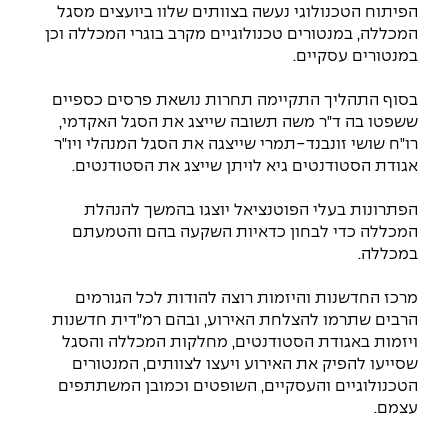
יחידות לימוד אקדמיות
אופק – מרכזים לפיתוח מיומנויות
הפיתוח הטכנולוגי נעשה בצוותים שלוו ביועצים מסגל
המכללה, במנטורים טכנולוגיים מקרב בוגרי המכללה וכן
מדד הכישורים
מועדוני סטודנטים
היחידה למתמטיקה
מדברים הנדסה (פודקאסט)
מעטפת תמיכה וחוסן למשרתות
במנטורים עסקיים.
ולמשרתי המילואים – תשפ״ו
היחידה לפיזיקה
נבחרות הספורט
ידיעות מן העיתונות
בסוף התהליך התקיימה תחרות נושאת פרסים כספיים
ששפטו בה ד"ר משה תשובה שייצג את הסגל האקדמי,
כתבי עת
היחידה לאנגלית
מעורבות חברתית
רו"ח שושי זונבנד-תמרי שייצגה את הסגל המנהלי ויו"ר
אגודת הסטודנטים גיא לויתן שייצג את הסטודנטים.
כואבים את לכתם
היחידה לחברה ורוח
מרכז החדשנות והיזמות
הפתרונות בעלי הפוטנציאל יוצגו בהמשך להנהלת
המרכז לקידום הלמידה
המכללה כדי לבחון כדאיות השקעה בהם והטמעתם
לעבוד באפקה
היחידה ללימודי חוץ
במכללה.
היחידה לבינלאומיות
משרות פנויות
קורס ניהול לוגיסטיקה ורכש
מרכז החדשנות והיזמות רוצה להודות לכל הגורמים
הרבים שתרמו להצלחת האירוע, ובהם רמ"דית חדשנות
קורס ניהול מוצר בשילוב AI
ויזמות באגודת הסטודנטים, מחלקות המכללה והסגל
שכר לימוד
אזור אישי
שסייעו להפיק את האירוע ויעצו לצוותים, המנטורים
מלגות
קורס דירקטורים
הטכנולוגיים והעסקיים, השופטים וכמובן המשתתפים
כניסה לסגל
עצמם.
קורס אנרגיה מתחדשת
כניסה לסטודנטים