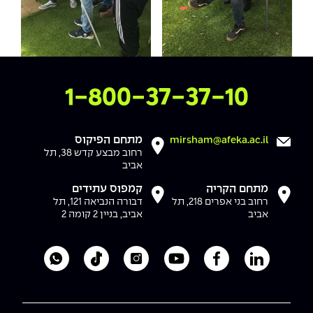
צרו איתנו קשר
1-800-37-37-10
מתחם הפיקוס
mirsham@afeka.ac.il
רחוב מבצע קדש 38, תל
אביב
מתחם הקריה
קמפוס עתידים
רחוב בני אפרים 218, תל
דבורה הנביאה 121, תל
אביב
אביב, בניין 2 קומה 2
לעמוד הלינקדאין של מכללת אפקה
לעמוד הפייסבוק של מכללת אפקה
לעמוד היוטיוב של מכללת אפקה
לעמוד האינסטגרם של מכ
לעמוד הטיקטוק ש
לוואטסאפ 