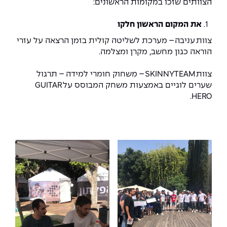
הצוותים שזכו במקומות הראשונים:
The Afeka Shop
אווירה נפיצה במתקני חשמל ומכשור
חנות החדשנות והיזמות
את המקום הראשון
חלקו
קורס ניהול פרויקטים בשילוב AI
צוות עניבה
–
מערכת לשליטה קולית בזמן הרצאה על עזרי
הוראה כגון מחשב, מקרן ומצלמה.
קורסים מקצועיים מותאמים לארגונים
צוות
SKINNYTEAM –
מִשחוק חומרי למידה
–
תרגול
שערים לוגיים באמצעות משחק המבוסס על
GUITAR
לכל הקורסים
HERO.
סמסטר ראשון בתיכון