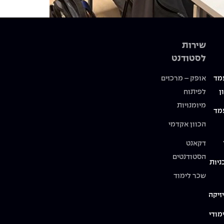
שירות
לסטודנט
מד
אופק – מרכזים
ן
לפיתוח
מיומנויות
מד
הכוון אקדמי
דקאנט
הסטודנטים
ניות
שכר לימוד
זיקה
מודי