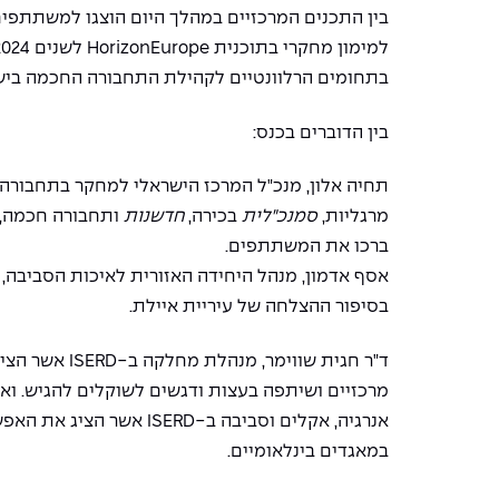
בין התכנים המרכזיים במהלך היום הוצגו למשתתפים 
למימון מחקרי בתוכנית
HorizonEurope
בתחומים הרלוונטיים לקהילת התחבורה החכמה ביש
בין הדוברים בכנס:
תחיה אלון, מנכ"ל המרכז הישראלי למחקר בתחבורה 
מרגליות,
סמנכ"לית
בכירה,
חדשנות
ותחבורה חכמה, 
ברכו את המשתתפים.
אסף אדמון, מנהל היחידה האזורית לאיכות הסביבה,
בסיפור ההצלחה של עיריית איילת.
ד"ר חגית שווימר, מנהל
מרכזיים ושיתפה בעצות ודגשים לשוקלים להגיש. וא
אנרגיה, אקלים וסביבה ב-ISERD 
במאגדים בינלאומיים.