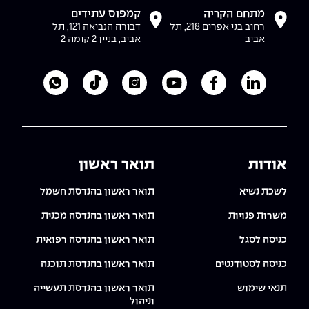
The Afeka Shop
מתחם הקריה
קמפוס עתידים
אווירה נפיצה במתקני חשמל ומכשור
רחוב בני אפרים 218, תל
דבורה הנביאה 121, תל
חנות החדשנות והיזמות
אביב
אביב, בניין 2 קומה 2
קורס ניהול פרויקטים בשילוב AI
קורסים מקצועיים מותאמים לארגונים
לעמוד הלינקדאין של מכללת אפקה
לעמוד הפייסבוק של מכללת אפקה
לעמוד היוטיוב של מכללת אפקה
לעמוד האינסטגרם של מכ
לעמוד הטיקטוק ש
לוואטסאפ 
לכל הקורסים
אודות
תואר ראשון
סמסטר ראשון בתיכון
לשכת נשיא
תואר ראשון בהנדסת חשמל
משרות פנויות
תואר ראשון בהנדסה מכנית
כניסה לסגל
תואר ראשון בהנדסה רפואית
כניסה לסטודנטים
תואר ראשון בהנדסת תוכנה
תנאי שימוש
תואר ראשון בהנדסת תעשייה
וניהול