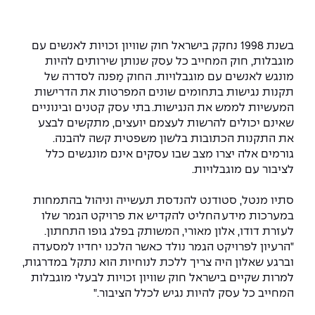
המרכז לפיתוח ומדידות אנטנות
מידע כללי
שירות לסטודנט
מדעי הנתונים AI
מכינות וקורסי הכנה
מכרזי אפקה
הכוון אקדמי
קול קורא להצטרף למעבדת המוחות
בשנת 1998 נחקק בישראל חוק שוויון זכויות לאנשים עם
עתודה אקדמית
דו-חוגי בהנדסה ומדעים
מוגבלות, חוק המחייב כל עסק שנותן שירותים להיות
דקאנט הסטודנטים
נהלים, תקנונים וחקיקה
המרכז לאנרגיה מתחדשת ובת קיימא
מונגש לאנשים עם מוגבלויות. החוק מַפנה לסדרה של
מסלול ישיר לתואר ראשון
תקנות נגישות בתחומים שונים המפרטות את הדרישות
מרכז קריירה
הוגנות מגדרית
המרכז למחקר יישומי בעיבוד שפה וקול
תואר שני בהנדסה
המעשיות לממש את הנגישות
.
בתי עסק קטנים ובינוניים
שאינם יכולים להרשות לעצמם יועצים, מתקשים לבצע
מעבדות
הצהרת נגישות
הנדסת אנרגיה והספק
המרכז להנדסת חומרים ותהליכים
את התקנות הכתובות בלשון משפטית קשה להבנה.
מידע למועמד תואר שני
גורמים אלה יצרו מצב
שבו עסקים אינם מונגשים כלל
מרכז ICSGen.AI
ספרייה
הנדסה וניהול
לעבוד באפקה
הרשמה און ליין
לציבור עם מוגבלויות
.
סתיו מנטל, סטודנט להנדסת תעשייה וניהול בהתמחות
לוח שנה אקדמי
הנדסת מערכות
שאלות ותשובות
אגודת הסטודנטים
במערכות מידע
החליט להקדיש את פרויקט הגמר שלו
כנסים
לעזרת דודו, אלון מאורי, המשותק בפלג גופו התחתון
.
צור קשר
הנדסה רפואית
מלגות ע״ב נתוני קבלה
מעטפת תמיכה למשרתות ולמשרתים
Skills & Tech
"
הר
עיון לפרויקט הגמר נולד כאשר הלכנו יחדיו למסעדה
וברגע שאלון היה צריך ללכת לנוחיות הוא נתקל במדרגות,
מעטפת חוסן
מערכות תבוניות AI
תנאי קבלה - הנדסה
למרות שקיים בישראל חוק שוויון זכויות לבעלי מוגבלות
כנסי פיתוח הון אנושי לאומי בהנדסה
חדשות אפקה
המחייב כל עסק להיות נגיש לכלל הציבור
."
למה לעשות תואר שני באפקה?
כתבות
כנס עיבוד דיבור