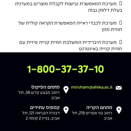
יחידות לימוד אקדמיות
אופק – מרכזים לפיתוח מיומנויות

מערכת המאפשרת נגישות לקבלת מוצרים במעדניה
בעלת דלפק גבוה
מדד הכישורים
מועדוני סטודנטים
היחידה למתמטיקה
מדברים הנדסה (פודקאסט)
מעטפת תמיכה וחוסן למשרתות
ולמשרתי המילואים – תשפ״ו

מערכת לכבדי ראייה המאפשרת הקראה קולית של
היחידה לפיזיקה
נבחרות הספורט
ידיעות מן העיתונות
תווית מזון
כתבי עת
היחידה לאנגלית
מעורבות חברתית

מערכת היברידית המשלבת חווית קנייה פיזית עם
חווית קנייה באינטרנט
כואבים את לכתם
היחידה לחברה ורוח
מרכז החדשנות והיזמות
צרו איתנו קשר
1-800-37-37-10
המרכז לקידום הלמידה
לעבוד באפקה
היחידה ללימודי חוץ
היחידה לבינלאומיות
משרות פנויות
קורס ניהול לוגיסטיקה ורכש
מתחם הפיקוס
mirsham@afeka.ac.il
רחוב מבצע קדש 38, תל
אביב
קורס ניהול מוצר בשילוב AI
שכר לימוד
אזור אישי
מתחם הקריה
קמפוס עתידים
מלגות
קורס דירקטורים
רחוב בני אפרים 218, תל
דבורה הנביאה 121, תל
כניסה לסגל
אביב
אביב, בניין 2 קומה 2
קורס אנרגיה מתחדשת
כניסה לסטודנטים