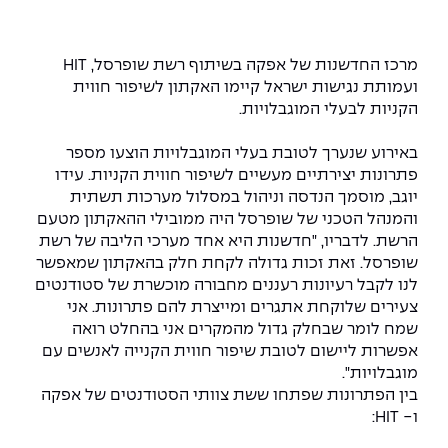
המרכז לפיתוח ומדידות אנטנות
מידע כללי
שירות לסטודנט
מדעי הנתונים AI
מכינות וקורסי הכנה
מכרזי אפקה
הכוון אקדמי
קול קורא להצטרף למעבדת המוחות
מרכז החדשנות של אפקה
בשיתוף רשת שופרסל,
HIT
עתודה אקדמית
דו-חוגי בהנדסה ומדעים
ועמותת נגישות ישראל קיימו האקתון לשיפור חווית
דקאנט הסטודנטים
נהלים, תקנונים וחקיקה
המרכז לאנרגיה מתחדשת ובת קיימא
הקניות לבעלי המוגבלויות.
מסלול ישיר לתואר ראשון
מרכז קריירה
הוגנות מגדרית
המרכז למחקר יישומי בעיבוד שפה וקול
תואר שני בהנדסה
באירוע שנערך לטובת בעלי המוגבלויות הוצעו מספר
פתרונות יצירתיים מעשיים לשיפור חווית הקניות. עידו
מעבדות
הצהרת נגישות
הנדסת אנרגיה והספק
המרכז להנדסת חומרים ותהליכים
יוגב, מוסמך הנדסה וניהול במסלול מערכות תשתית
מידע למועמד תואר שני
והמנהל הטכני של שופרסל היה ממובילי
ההאקתון מטעם
מרכז ICSGen.AI
ספרייה
הנדסה וניהול
לעבוד באפקה
הרשמה און ליין
הרשת. לדבריו,
"
חדשנות היא אחד מערכי הליבה של רשת
שופרסל. זאת זכות גדולה לקחת חלק בהאקתון שמאפשר
לנו לקבל רעיונות רעננים מחבורה מוכשרת של סטודנטים
לוח שנה אקדמי
הנדסת מערכות
שאלות ותשובות
אגודת הסטודנטים
צעירים שלוקחת אתגרים ומייצרת להם פתרונות. אני
כנסים
שמח לומר שבחלק גדול מהמקרים אני בהחלט רואה
צור קשר
הנדסה רפואית
מלגות ע״ב נתוני קבלה
מעטפת תמיכה למשרתות ולמשרתים
Skills & Tech
אפשרות ליישום לטובת שיפור חווית הקנייה לאנשים עם
מוגבלויות".
מעטפת חוסן
מערכות תבוניות AI
תנאי קבלה - הנדסה
בין הפתרונות שפתחו ששת צוותי הסטודנטים של אפקה
כנסי פיתוח הון אנושי לאומי בהנדסה
חדשות אפקה
ו-
HIT:
למה לעשות תואר שני באפקה?
כתבות
כנס עיבוד דיבור