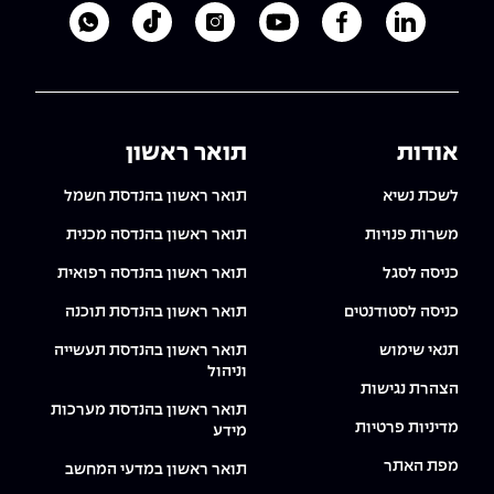
The Afeka Shop
לעמוד הלינקדאין של מכללת אפקה
לעמוד הפייסבוק של מכללת אפקה
לעמוד היוטיוב של מכללת אפקה
לעמוד האינסטגרם של מכ
לעמוד הטיקטוק ש
לוואטסאפ 
אווירה נפיצה במתקני חשמל ומכשור
חנות החדשנות והיזמות
קורס ניהול פרויקטים בשילוב AI
קורסים מקצועיים מותאמים לארגונים
אודות
תואר ראשון
לכל הקורסים
לשכת נשיא
תואר ראשון בהנדסת חשמל
משרות פנויות
תואר ראשון בהנדסה מכנית
סמסטר ראשון בתיכון
כניסה לסגל
תואר ראשון בהנדסה רפואית
כניסה לסטודנטים
תואר ראשון בהנדסת תוכנה
תנאי שימוש
תואר ראשון בהנדסת תעשייה
וניהול
הצהרת נגישות
תואר ראשון בהנדסת מערכות
מדיניות פרטיות
מידע
מפת האתר
תואר ראשון במדעי המחשב