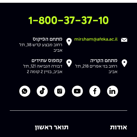
The Afeka Shop
אווירה נפיצה במתקני חשמל ומכשור
חנות החדשנות והיזמות
צרו איתנו קשר
1-800-37-37-10
קורס ניהול פרויקטים בשילוב AI
קורסים מקצועיים מותאמים לארגונים
מתחם הפיקוס
mirsham@afeka.ac.il
רחוב מבצע קדש 38, תל
אביב
לכל הקורסים
מתחם הקריה
קמפוס עתידים
רחוב בני אפרים 218, תל
דבורה הנביאה 121, תל
אביב
אביב, בניין 2 קומה 2
סמסטר ראשון בתיכון
לעמוד הלינקדאין של מכללת אפקה
לעמוד הפייסבוק של מכללת אפקה
לעמוד היוטיוב של מכללת אפקה
לעמוד האינסטגרם של מכ
לעמוד הטיקטוק ש
לוואטסאפ 
אודות
תואר ראשון