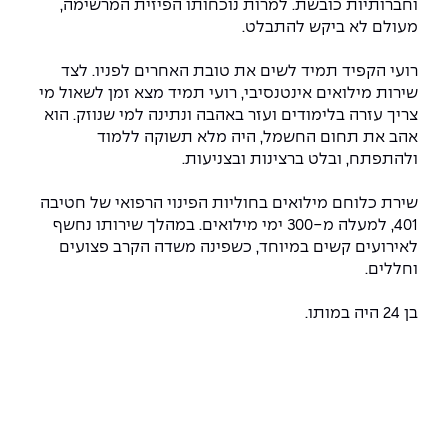
יחידות לימוד אקדמיות
אופק – מרכזים לפיתוח מיומנויות
וחברותיות כובשת. למרות נוכחותו הפיזית המרשימה,
מעולם לא ביקש להתבלט.
מדד הכישורים
מועדוני סטודנטים
היחידה למתמטיקה
מדברים הנדסה (פודקאסט)
מעטפת תמיכה וחוסן למשרתות
ולמשרתי המילואים – תשפ״ו
רועי הקפיד תמיד לשים את טובת האחרים לפניו. לצד
היחידה לפיזיקה
נבחרות הספורט
ידיעות מן העיתונות
שירות מילואים אינטנסיבי, רועי תמיד מצא זמן לשאול מי
צריך עזרה בלימודים ועזר באהבה ונתינה למי שנוזק. הוא
כתבי עת
היחידה לאנגלית
מעורבות חברתית
אהב את תחום החשמל, היה מלא תשוקה ללמוד
ולהתפתח, ובלט ברצינות ובצניעות.
כואבים את לכתם
היחידה לחברה ורוח
מרכז החדשנות והיזמות
שירת כלוחם מילואים בחוליות הפינוי הרפואי של חטיבה
401, למעלה מ-300 ימי מילואים. במהלך שירותו נחשף
המרכז לקידום הלמידה
לאירועים קשים במיוחד, כשפינה משדה הקרב פצועים
לעבוד באפקה
היחידה ללימודי חוץ
וחללים.
היחידה לבינלאומיות
משרות פנויות
קורס ניהול לוגיסטיקה ורכש
בן 24 היה במותו.
קורס ניהול מוצר בשילוב AI
שכר לימוד
אזור אישי
מלגות
קורס דירקטורים
כניסה לסגל
קורס אנרגיה מתחדשת
כניסה לסטודנטים