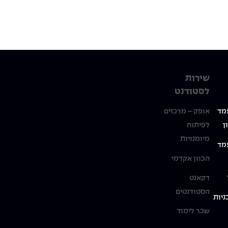
שירות
לסטודנט
מד
אופק – מרכזים
ן
לפיתוח
מיומנויות
מד
הכוון אקדמי
דקאנט
הסטודנטים
ניות
שכר לימוד