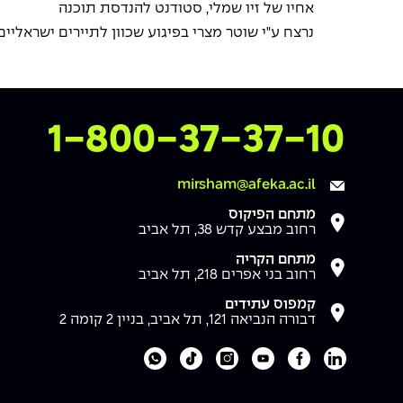
אחיו של זיו שמלי, סטודנט להנדסת תוכנה
נרצח ע"י שוטר מצרי בפיגוע שכוון לתיירים ישראליים
צרו איתנו קשר
1-800-37-37-10
mirsham@afeka.ac.il
מתחם הפיקוס
רחוב מבצע קדש 38, תל אביב
מתחם הקריה
רחוב בני אפרים 218, תל אביב
קמפוס עתידים
דבורה הנביאה 121, תל אביב, בניין 2 קומה 2
לעמוד הלינקדאין של מכללת אפקה
לעמוד הפייסבוק של מכללת אפקה
לעמוד היוטיוב של מכללת אפקה
לעמוד האינסטגרם של מכללת אפקה
לעמוד הטיקטוק של מכללת אפקה
לוואטסאפ של מכללת אפקה