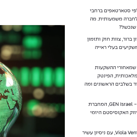
פי סטארטאפים ברחבי
לחברה משמעותית. מה
 שנכשל?
ברור, צוות חזק ותזמון
שקיעים בעלי ראייה
לוגיה שמאחורי ההשקעות
לאכותית, הפינטק
עוד בשלבים הראשונים ומה
ה Meetup מתקיים בשיתוף רשת היזמות הגלובלית - GEN Israel, המחברת
יזוק האקוסיסטם היזמי
מרצה: אלכס שמולביץ, מנהל השקעות בכיר ב-Viola Ventures, עם ניסיון עשיר