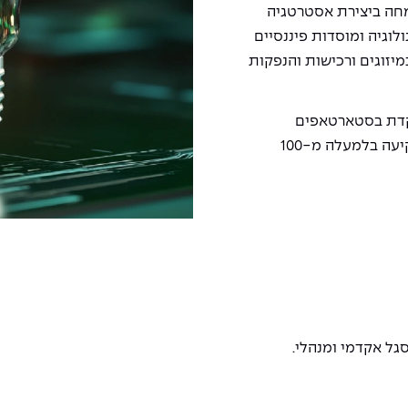
. ניהל צוותי ייעוץ אסטרטגי ב-BCG, מומחה ביצירת אסטרטגיה
וגיה ומוסדות פיננסיים
מיזוגים ורכישות והנפקות
 שמתמקדת בסטארטאפים
בשלבים מוקדמים ומנהלת כ-1.3 מיליארד דולר. השקיעה בלמעלה מ-100
גל אקדמי ומנהלי.