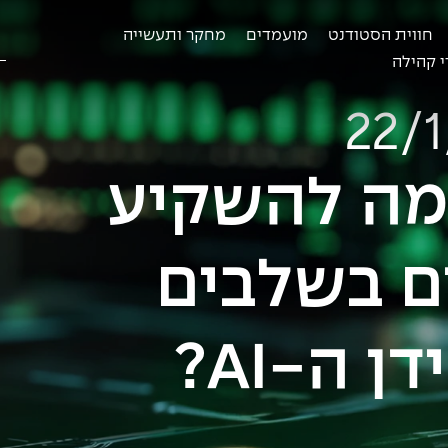
חווית הסטודנט
מועמדים
מחקר ותעשייה
ח
ב
 קהילה
M - למה להשקיע
 בשלבים
 ה-AI?