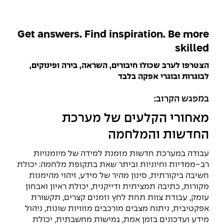
המרכז לפיתוח ומדידות אנטנות
מידע כללי
שירות לסטודנט
מדעי הנתונים AI
מכינות וקורסי הכנה
מכרזי אפקה
הכוון אקדמי
קול קורא להצטרף למעבדת המוחות
Get answers. Find inspiration. Be more
עתודה אקדמית
דו-חוגי בהנדסה ומדעים
skilled
דקאנט הסטודנטים
נהלים, תקנונים וחקיקה
המרכז לאנרגיה מתחדשת ובת קיימא
מסלול ישיר לתואר ראשון
הצטרפו לערב שכולו חיבורים, השראה, בירה ופינוקים,
מרכז קריירה
הוגנות מגדרית
המרכז למחקר יישומי בעיבוד שפה וקול
תואר שני בהנדסה
לבוגרות ובוגרי אפקה בלבד
מעבדות
הצהרת נגישות
הנדסת אנרגיה והספק
המרכז להנדסת חומרים ותהליכים
במפגש הקרוב:
מידע למועמד תואר שני
מאחורי הקלעים של מערכת
מרכז ICSGen.AI
ספרייה
הנדסה וניהול
לעבוד באפקה
הרשמה און ליין
החדשות והמלחמה
לוח שנה אקדמי
הנדסת מערכות
שאלות ותשובות
אגודת הסטודנטים
עבודה במערכת חדשות מזמנת למידה של מיומנויות
כנסים
רב-ממדיות וחיוניות וביתר שאת בתקופת מלחמה: יכולת
צור קשר
הנדסה רפואית
מלגות ע״ב נתוני קבלה
מעטפת תמיכה למשרתות ולמשרתים
Skills & Tech
חשיבה ביקורתית, סינון מהיר של מידע, זיהוי מהימנות
מקורות, כתיבה תמציתית ודייקנית, יכולת ראיון ואבחון
מעטפת חוסן
מערכות תבוניות AI
תנאי קבלה - הנדסה
עומק, עבודת צוות תחת לחץ וזמנים קצרים, תקשורת
כנסי פיתוח הון אנושי לאומי בהנדסה
חדשות אפקה
אפקטיבית, ניתוח מצבים מורכבים מזוויות שונות, ניהול
למה לעשות תואר שני באפקה?
מידע ועדכונים בזמן אמת, גמישות מחשבתית, יכולת
כתבות
כנס עיבוד דיבור