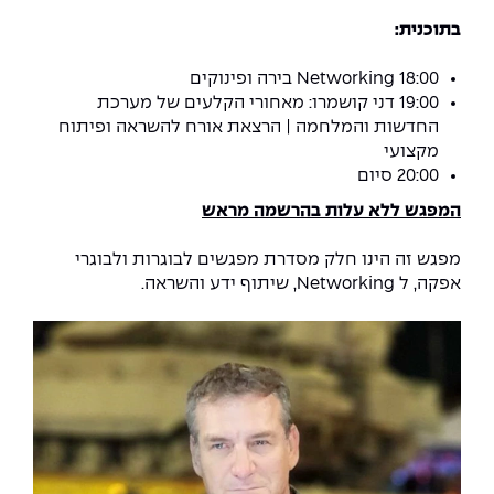
The Afeka Shop
בתוכנית
:
אווירה נפיצה במתקני חשמל ומכשור
חנות החדשנות והיזמות
18:00 Networking בירה ופינוקים
קורס ניהול פרויקטים בשילוב AI
19:00 דני קושמרו: מאחורי הקלעים של מערכת
החדשות והמלחמה | הרצאת אורח להשראה ופיתוח
קורסים מקצועיים מותאמים לארגונים
מקצועי
20:00 סיום
לכל הקורסים
המפגש ללא עלות בהרשמה מראש
מפגש זה הינו חלק מסדרת מפגשים לבוגרות ולבוגרי
סמסטר ראשון בתיכון
אפקה, ל Networking, שיתוף ידע והשראה.