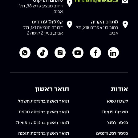
מתחם הפיקוס
mirsham@afeka.ac.il
רחוב מבצע קדש 38, תל
אביב
מתחם הקריה
קמפוס עתידים
רחוב בני אפרים 218, תל
דבורה הנביאה 121, תל
אביב
אביב, בניין 2 קומה 2
לעמוד הלינקדאין של מכללת אפקה
לעמוד הפייסבוק של מכללת אפקה
לעמוד היוטיוב של מכללת אפקה
לעמוד האינסטגרם של מכ
לעמוד הטיקטוק ש
לוואטסאפ 
אודות
תואר ראשון
לשכת נשיא
תואר ראשון בהנדסת חשמל
משרות פנויות
תואר ראשון בהנדסה מכנית
כניסה לסגל
תואר ראשון בהנדסה רפואית
כניסה לסטודנטים
תואר ראשון בהנדסת תוכנה