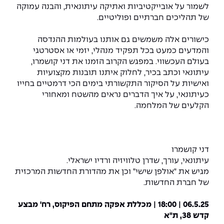
יחידות לימוד אקדמיות
אופק – מרכזים לפיתוח מיומנויות
לשמור על אובייקטיביות ואתיקה עיתונאית, והבנה עמוקה
של תהליכים חברתיים ופוליטיים.
מדד הכישורים
מועדוני סטודנטים
היחידה למתמטיקה
מדברים הנדסה (פודקאסט)
מעטפת תמיכה וחוסן למשרתות
ולמשרתי המילואים – תשפ״ו
כישורים אלה משמשים גם אותנו בעולמות ההנדסה
היחידה לפיזיקה
נבחרות הספורט
ידיעות מן העיתונות
והמדעים כמעט בכל תפקיד מנהלי, יזמי או אסטרטגי
בעולם העכשווי. במפגש הקרוב הזמנו את דני קושמרו,
כתבי עת
היחידה לאנגלית
מעורבות חברתית
עיתונאי וכתב בכיר, לחלוק איתנו תובנות מקצועיות
ואישיות על הסיקור התקשורתי בימים הכי דרמטיים בחייו
כואבים את לכתם
היחידה לחברה ורוח
מרכז החדשנות והיזמות
כעיתונאי, על איך הדברים נראים מהשטח ומאחורי
הקלעים של המלחמה.
המרכז לקידום הלמידה
לעבוד באפקה
היחידה ללימודי חוץ
היחידה לבינלאומיות
משרות פנויות
קורס ניהול לוגיסטיקה ורכש
דני קושמרו
עיתונאי, עורך, שדרן טלוויזיה ורדיו ישראלי.
קורס ניהול מוצר בשילוב AI
מגיש את "אולפן שישי" וכן את מהדורת החדשות המרכזית
שכר לימוד
אזור אישי
של חברת החדשות.
מלגות
קורס דירקטורים
כניסה לסגל
06.5.25 | 18:00 | מכללת אפקה מתחם הפיקוס, רח' מבצע
קדש 38, ת"א
קורס אנרגיה מתחדשת
כניסה לסטודנטים