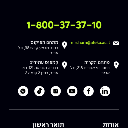
צרו איתנו קשר
1-800-37-37-10
מתחם הפיקוס
mirsham@afeka.ac.il
רחוב מבצע קדש 38, תל
אביב
מתחם הקריה
קמפוס עתידים
רחוב בני אפרים 218, תל
דבורה הנביאה 121, תל
אביב
אביב, בניין 2 קומה 2
לעמוד הלינקדאין של מכללת אפקה
לעמוד הפייסבוק של מכללת אפקה
לעמוד היוטיוב של מכללת אפקה
לעמוד האינסטגרם של מכ
לעמוד הטיקטוק ש
לוואטסאפ 
אודות
תואר ראשון