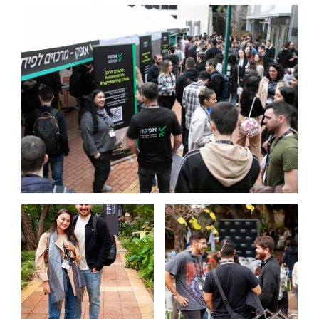
The Afeka Shop
אווירה נפיצה במתקני חשמל ומכשור
חנות החדשנות והיזמות
קורס ניהול פרויקטים בשילוב AI
קורסים מקצועיים מותאמים לארגונים
לכל הקורסים
סמסטר ראשון בתיכון