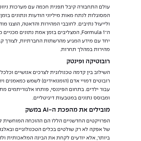
עולם התחבורה קיבל תפנית חכמה עם מערכות ניווט
המסוגלות לנתח מאות מיליוני הודעות ונתונים בזמן
ולייעול נתיבים. לחובבי המהירות והדאטה, הוצגו מו
ה־Formula 1, המצליבים בזמן אמת נתונים מכנ
יחד עם מידע המגיע מהרשתות החברתיות, לצורך ק
מהירות במהלך תחרות.
רובוטיקה ופינטק
השילוב בין קדמה טכנולוגית לצרכים אנושיים וכלכליי
רובוטים דמויי אדם (הומנואידים) לשמש כמאמנים וי
עבור ילדים. בתחום הפיננסי, פותחו אלגוריתמים מת
ומבוסס נתונים במטבעות דיגיטליים.
מובילים את מהפכת ה-AI במשק
הפרויקטים החדשניים הללו הם ההוכחה המוחשית לכ
של אפקה לא רק שולטים בכלים הטכנולוגיים ובאלג
ביותר, אלא יודעים לקחת את הבינה המלאכותית ולה