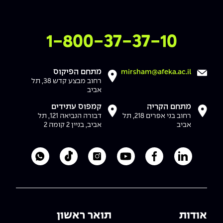
צרו איתנו קשר
1-800-37-37-10
מתחם הפיקוס
mirsham@afeka.ac.il
רחוב מבצע קדש 38, תל
אביב
מתחם הקריה
קמפוס עתידים
רחוב בני אפרים 218, תל
דבורה הנביאה 121, תל
אביב
אביב, בניין 2 קומה 2
לעמוד הלינקדאין של מכללת אפקה
לעמוד הפייסבוק של מכללת אפקה
לעמוד היוטיוב של מכללת אפקה
לעמוד האינסטגרם של מכ
לעמוד הטיקטוק ש
לוואטסאפ 
אודות
תואר ראשון