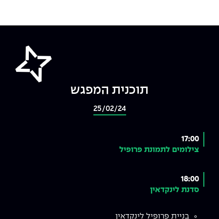
The Afeka Shop
אווירה נפיצה במתקני חשמל ומכשור
חנות החדשנות והיזמות
קורס ניהול פרויקטים בשילוב AI
קורסים מקצועיים מותאמים לארגונים
לכל הקורסים
תוכנית המפגש
25/02/24
סמסטר ראשון בתיכון
17:00
צילומים לתמונת פרופיל
18:00
סדנת לינקדאין
בניית פרופיל לינקדאין