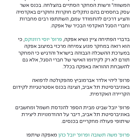
המרכז לפיתוח ומדידות אנטנות
מידע כללי
שירות לסטודנט
המשווה" ורשות המחקר הסתיים בהצלחה. בכנס אשר
מדעי הנתונים AI
מכינות וקורסי הכנה
עסק בחסמים בהם נתקלים חוקרות וחוקרים באקדמיה
מכרזי אפקה
הכוון אקדמי
קול קורא להצטרף למעבדת המוחות
והציע דרכים להתמודד עמם, השתתפו רבים מחברות
וחברי הסגל האקדמי הבכיר של אפקה.
עתודה אקדמית
דו-חוגי בהנדסה ומדעים
דקאנט הסטודנטים
נהלים, תקנונים וחקיקה
המרכז לאנרגיה מתחדשת ובת קיימא
בדברי הפתיחה ציין נשיא אפקה,
פרופ' יוסי רוזנוקס
, כי
מסלול ישיר לתואר ראשון
מרכז קריירה
הוגנות מגדרית
המרכז למחקר יישומי בעיבוד שפה וקול
הוא רואה במחקר מנוע צמיחה מרכזי במיצוב אפקה
תואר שני בהנדסה
במערכת ההשכלה הגבוהה בישראל והדגיש כי המחקר
מעבדות
הצהרת נגישות
הנדסת אנרגיה והספק
המרכז להנדסת חומרים ותהליכים
תורם לא רק לקידומו האישי של חברי הסגל, אלא גם
מידע למועמד תואר שני
להשבחת ההוראה באפקה בכלל.
מרכז ICSGen.AI
ספרייה
הנדסה וניהול
לעבוד באפקה
הרשמה און ליין
פרופ' ליהי אלדר אברמוביץ מהפקולטה לרפואה
באוניברסיטת תל אביב, הציגה בכנס אסטרטגיות לקידום
לוח שנה אקדמי
הנדסת מערכות
שאלות ותשובות
אגודת הסטודנטים
הקריירה האקדמית.
כנסים
צור קשר
הנדסה רפואית
מלגות ע״ב נתוני קבלה
מעטפת תמיכה למשרתות ולמשרתים
פרופ' יובל שביט מבית הספר להנדסת חשמל ומחשבים
Skills & Tech
באוניברסיטת תל אביב, דיבר על ההזדמנויות ליצירת
מעטפת חוסן
מערכות תבוניות AI
תנאי קבלה - הנדסה
שיתופי פעולה מחקריים בכנסים.
כנסי פיתוח הון אנושי לאומי בהנדסה
חדשות אפקה
למה לעשות תואר שני באפקה?
פרופ' משה תשובה
ופרופ' יובל כהן
מאפקה שיתפו
כתבות
כנס עיבוד דיבור