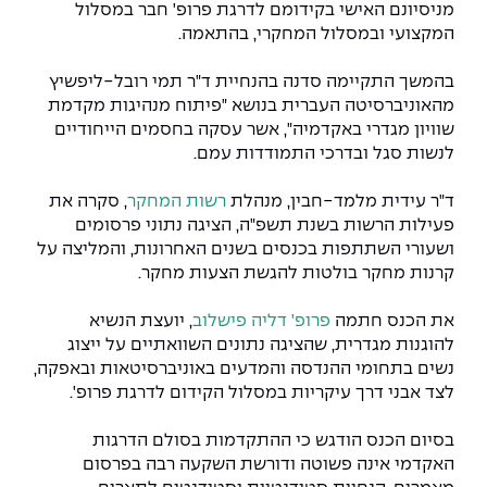
יחידות לימוד אקדמיות
אופק – מרכזים לפיתוח מיומנויות
מניסיונם האישי בקידומם לדרגת פרופ' חבר במסלול
המקצועי ובמסלול המחקרי, בהתאמה.
מדד הכישורים
מועדוני סטודנטים
היחידה למתמטיקה
מדברים הנדסה (פודקאסט)
מעטפת תמיכה וחוסן למשרתות
ולמשרתי המילואים – תשפ״ו
בהמשך התקיימה סדנה בהנחיית ד"ר תמי רובל-ליפשיץ
היחידה לפיזיקה
נבחרות הספורט
ידיעות מן העיתונות
מהאוניברסיטה העברית בנושא "פיתוח מנהיגות מקדמת
שוויון מגדרי באקדמיה", אשר עסקה בחסמים הייחודיים
כתבי עת
היחידה לאנגלית
מעורבות חברתית
לנשות סגל ובדרכי התמודדות עמם.
כואבים את לכתם
היחידה לחברה ורוח
מרכז החדשנות והיזמות
ד"ר עידית מלמד-חבין, מנהלת
רשות המחקר
, סקרה את
פעילות הרשות בשנת תשפ"ה, הציגה נתוני פרסומים
ושעורי השתתפות בכנסים בשנים האחרונות, והמליצה על
המרכז לקידום הלמידה
לעבוד באפקה
היחידה ללימודי חוץ
קרנות מחקר בולטות להגשת הצעות מחקר.
היחידה לבינלאומיות
משרות פנויות
קורס ניהול לוגיסטיקה ורכש
את הכנס חתמה
פרופ' דליה פישלוב
, יועצת הנשיא
להוגנות מגדרית, שהציגה נתונים השוואתיים על ייצוג
קורס ניהול מוצר בשילוב AI
נשים בתחומי ההנדסה והמדעים באוניברסיטאות ובאפקה,
שכר לימוד
אזור אישי
לצד אבני דרך עיקריות במסלול הקידום לדרגת פרופ'.
מלגות
קורס דירקטורים
כניסה לסגל
בסיום הכנס הודגש כי ההתקדמות בסולם הדרגות
האקדמי אינה פשוטה ודורשת השקעה רבה בפרסום
קורס אנרגיה מתחדשת
כניסה לסטודנטים