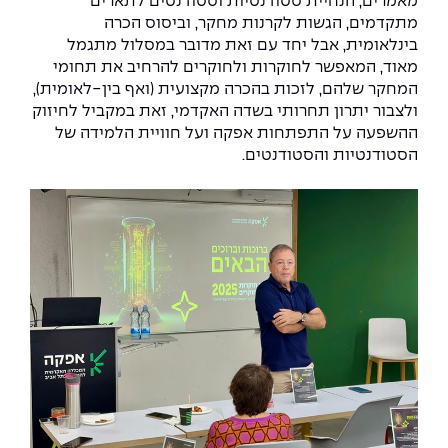
מאמרים, הנחיית סטודנטיות וסטודנטים לתארים
The Afeka Shop
מתקדמים, הגשות לקרנות מחקר, וביסוס הכרה
אווירה נפיצה במתקני חשמל ומכשור
בינלאומית, אבל יחד עם זאת מדובר במסלול מתגמל
חנות החדשנות והיזמות
מאוד, המאפשר לחוקרות ולחוקרים להרחיב את תחומי
קורס ניהול פרויקטים בשילוב AI
המחקר שלהם, לזכות בהכרה מקצועית (ואף בין-לאומית),
ולצבור יתרון תחרותי בשדה האקדמי, זאת במקביל לחיזוק
קורסים מקצועיים מותאמים לארגונים
ההשפעה על התפתחות אפקה ועל חוויית הלמידה של
הסטודנטיות והסטודנטים.
לכל הקורסים
סמסטר ראשון בתיכון