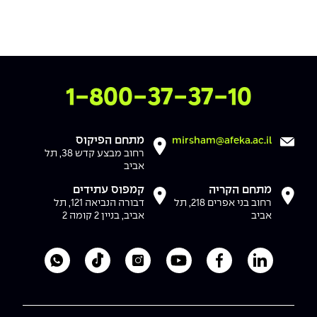
צרו איתנו קשר
1-800-37-37-10
מתחם הפיקוס
mirsham@afeka.ac.il
רחוב מבצע קדש 38, תל
אביב
מתחם הקריה
קמפוס עתידים
רחוב בני אפרים 218, תל
דבורה הנביאה 121, תל
אביב
אביב, בניין 2 קומה 2
לעמוד הלינקדאין של מכללת אפקה
לעמוד הפייסבוק של מכללת אפקה
לעמוד היוטיוב של מכללת אפקה
לעמוד האינסטגרם של מכ
לעמוד הטיקטוק ש
לוואטסאפ 