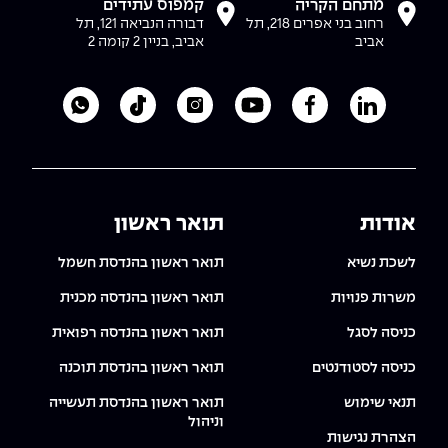
The Afeka Shop
מתחם הקריה
קמפוס עתידים
רחוב בני אפרים 218, תל
דבורה הנביאה 121, תל
אווירה נפיצה במתקני חשמל ומכשור
אביב
אביב, בניין 2 קומה 2
חנות החדשנות והיזמות
קורס ניהול פרויקטים בשילוב AI
לעמוד הלינקדאין של מכללת אפקה
לעמוד הפייסבוק של מכללת אפקה
לעמוד היוטיוב של מכללת אפקה
לעמוד האינסטגרם של מכ
לעמוד הטיקטוק ש
לוואטסאפ 
קורסים מקצועיים מותאמים לארגונים
לכל הקורסים
אודות
תואר ראשון
סמסטר ראשון בתיכון
לשכת נשיא
תואר ראשון בהנדסת חשמל
משרות פנויות
תואר ראשון בהנדסה מכנית
כניסה לסגל
תואר ראשון בהנדסה רפואית
כניסה לסטודנטים
תואר ראשון בהנדסת תוכנה
תנאי שימוש
תואר ראשון בהנדסת תעשייה
וניהול
הצהרת נגישות