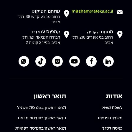
מתחם הפיקוס
mirsham@afeka.ac.il
רחוב מבצע קדש 38, תל
אביב
מתחם הקריה
קמפוס עתידים
רחוב בני אפרים 218, תל
דבורה הנביאה 121, תל
אביב
אביב, בניין 2 קומה 2
לעמוד הלינקדאין של מכללת אפקה
לעמוד הפייסבוק של מכללת אפקה
לעמוד היוטיוב של מכללת אפקה
לעמוד האינסטגרם של מכ
לעמוד הטיקטוק ש
לוואטסאפ 
אודות
תואר ראשון
לשכת נשיא
תואר ראשון בהנדסת חשמל
משרות פנויות
תואר ראשון בהנדסה מכנית
כניסה לסגל
תואר ראשון בהנדסה רפואית