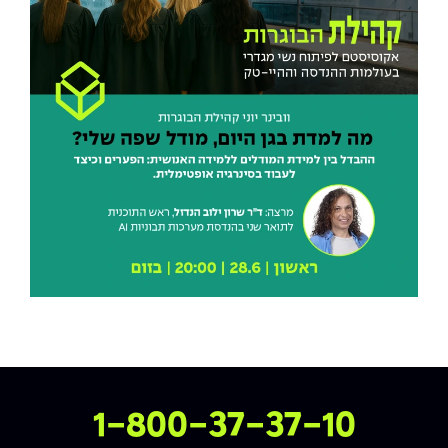
The Afeka Shop
אווירה נפיצה במתקני חשמל ומכשור
חנות החדשנות והיזמות
קורס ניהול פרויקטים בשילוב AI
קורסים מקצועיים מותאמים לארגונים
לכל הקורסים
סמסטר ראשון בתיכון
צרו איתנו קשר
1-800-37-37-10