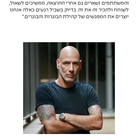
The Afeka Shop
והמשתתפים נשארים גם אחרי ההרצאה, ממשיכים לשאול,
אווירה נפיצה במתקני חשמל ומכשור
לשוחח ולהכיר זה את זה. בדיוק בשביל רגעים כאלה אנחנו
חנות החדשנות והיזמות
יוצרים את המפגשים של קהילת הבוגרות והבוגרים."
קורס ניהול פרויקטים בשילוב AI
קורסים מקצועיים מותאמים לארגונים
לכל הקורסים
סמסטר ראשון בתיכון