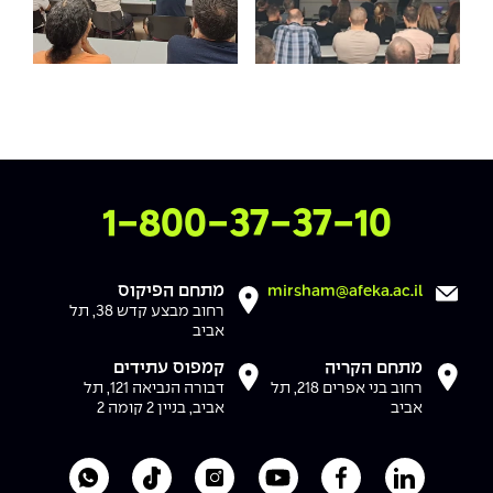
צרו איתנו קשר
1-800-37-37-10
מתחם הפיקוס
mirsham@afeka.ac.il
רחוב מבצע קדש 38, תל
אביב
מתחם הקריה
קמפוס עתידים
רחוב בני אפרים 218, תל
דבורה הנביאה 121, תל
אביב
אביב, בניין 2 קומה 2
לעמוד הלינקדאין של מכללת אפקה
לעמוד הפייסבוק של מכללת אפקה
לעמוד היוטיוב של מכללת אפקה
לעמוד האינסטגרם של מכ
לעמוד הטיקטוק ש
לוואטסאפ 