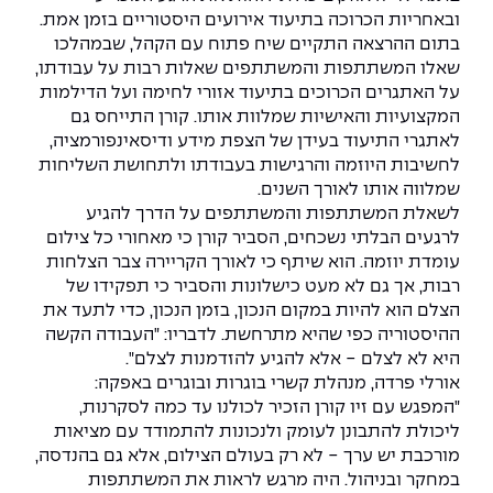
יחידות לימוד אקדמיות
אופק – מרכזים לפיתוח מיומנויות
ובאחריות הכרוכה בתיעוד אירועים היסטוריים בזמן אמת.
בתום ההרצאה התקיים שיח פתוח עם הקהל, שבמהלכו
מדד הכישורים
מועדוני סטודנטים
היחידה למתמטיקה
מדברים הנדסה (פודקאסט)
מעטפת תמיכה וחוסן למשרתות
שאלו המשתתפות והמשתתפים שאלות רבות על עבודתו,
ולמשרתי המילואים – תשפ״ו
על האתגרים הכרוכים בתיעוד אזורי לחימה ועל הדילמות
היחידה לפיזיקה
נבחרות הספורט
ידיעות מן העיתונות
המקצועיות והאישיות שמלוות אותו. קורן התייחס גם
לאתגרי התיעוד בעידן של הצפת מידע ודיסאינפורמציה,
כתבי עת
היחידה לאנגלית
מעורבות חברתית
לחשיבות היוזמה והרגישות בעבודתו ולתחושת השליחות
שמלווה אותו לאורך השנים.
כואבים את לכתם
היחידה לחברה ורוח
מרכז החדשנות והיזמות
לשאלת המשתתפות והמשתתפים על הדרך להגיע
לרגעים הבלתי נשכחים, הסביר קורן כי מאחורי כל צילום
המרכז לקידום הלמידה
עומדת יוזמה. הוא שיתף כי לאורך הקריירה צבר הצלחות
לעבוד באפקה
היחידה ללימודי חוץ
רבות, אך גם לא מעט כישלונות והסביר כי תפקידו של
היחידה לבינלאומיות
הצלם הוא להיות במקום הנכון, בזמן הנכון, כדי לתעד את
משרות פנויות
קורס ניהול לוגיסטיקה ורכש
ההיסטוריה כפי שהיא מתרחשת. לדבריו: "העבודה הקשה
היא לא לצלם - אלא להגיע להזדמנות לצלם".
קורס ניהול מוצר בשילוב AI
שכר לימוד
אורלי פרדה, מנהלת קשרי בוגרות ובוגרים באפקה:
אזור אישי
"המפגש עם זיו קורן הזכיר לכולנו עד כמה לסקרנות,
מלגות
קורס דירקטורים
ליכולת להתבונן לעומק ולנכונות להתמודד עם מציאות
כניסה לסגל
מורכבת יש ערך - לא רק בעולם הצילום, אלא גם בהנדסה,
קורס אנרגיה מתחדשת
במחקר ובניהול. היה מרגש לראות את המשתתפות
כניסה לסטודנטים