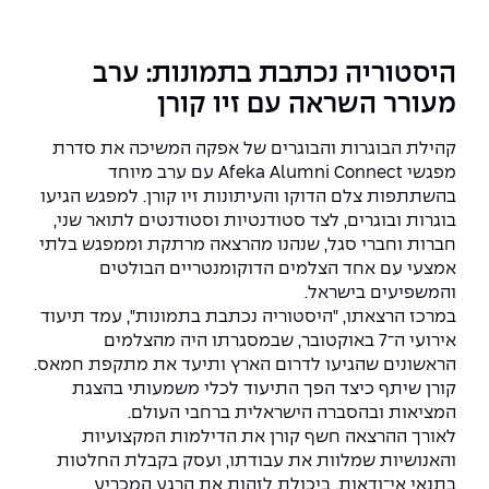
המרכז לפיתוח ומדידות אנטנות
מידע כללי
שירות לסטודנט
מדעי הנתונים AI
מכינות וקורסי הכנה
מכרזי אפקה
הכוון אקדמי
קול קורא להצטרף למעבדת המוחות
היסטוריה נכתבת בתמונות: ערב
עתודה אקדמית
דו-חוגי בהנדסה ומדעים
מעורר השראה עם זיו קורן
דקאנט הסטודנטים
נהלים, תקנונים וחקיקה
המרכז לאנרגיה מתחדשת ובת קיימא
מסלול ישיר לתואר ראשון
קהילת הבוגרות והבוגרים של אפקה המשיכה את סדרת
מרכז קריירה
הוגנות מגדרית
המרכז למחקר יישומי בעיבוד שפה וקול
תואר שני בהנדסה
מפגשי Afeka Alumni Connect עם ערב מיוחד
בהשתתפות צלם הדוקו והעיתונות זיו קורן. למפגש הגיעו
מעבדות
הצהרת נגישות
הנדסת אנרגיה והספק
המרכז להנדסת חומרים ותהליכים
מידע למועמד תואר שני
בוגרות ובוגרים, לצד סטודנטיות וסטודנטים לתואר שני,
חברות וחברי סגל, שנהנו מהרצאה מרתקת וממפגש בלתי
מרכז ICSGen.AI
ספרייה
הנדסה וניהול
לעבוד באפקה
הרשמה און ליין
אמצעי עם אחד הצלמים הדוקומנטריים הבולטים
והמשפיעים בישראל.
לוח שנה אקדמי
הנדסת מערכות
שאלות ותשובות
אגודת הסטודנטים
במרכז הרצאתו, "היסטוריה נכתבת בתמונות", עמד תיעוד
כנסים
אירועי ה־7 באוקטובר, שבמסגרתו היה מהצלמים
צור קשר
הנדסה רפואית
מלגות ע״ב נתוני קבלה
מעטפת תמיכה למשרתות ולמשרתים
הראשונים שהגיעו לדרום הארץ ותיעד את מתקפת חמאס.
Skills & Tech
קורן שיתף כיצד הפך התיעוד לכלי משמעותי בהצגת
המציאות ובהסברה הישראלית ברחבי העולם.
מעטפת חוסן
מערכות תבוניות AI
תנאי קבלה - הנדסה
כנסי פיתוח הון אנושי לאומי בהנדסה
לאורך ההרצאה חשף קורן את הדילמות המקצועיות
חדשות אפקה
והאנושיות שמלוות את עבודתו, ועסק בקבלת החלטות
למה לעשות תואר שני באפקה?
כתבות
כנס עיבוד דיבור
בתנאי אי־ודאות, ביכולת לזהות את הרגע המכריע